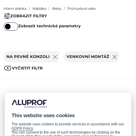
Hlavní stránka
Nabídka
Brány
Průmyslová vrata
ZOBRAZIT FILTRY
Zobrazit technické parametry
NA PEVNÉ KONZOLI
VENKOVNÍ MONTÁŽ
VYČISTIT FILTR
This website uses cookies
The website uses cookies to provide services in accordance with our
GDPR Policy
.
You can consent to the use of such technologies by clicking on the