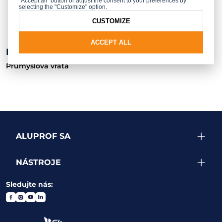
"Accept all" button or adjust the consent to your preferences by
selecting the "Customize" option.
CUSTOMIZE
ACCEPT ALL
BPR/KNS
Průmyslová vrata
ALUPROF SA
NÁSTROJE
Sledujte nás: