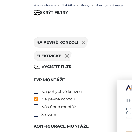
Hlavní stránka
Nabídka
Brány
Průmyslová vrata
SKRÝT FILTRY
NA PEVNÉ KONZOLI
ELEKTRICKÉ
VYČISTIT FILTR
TYP MONTÁŽE
Na pohyblivé konzoli
Na pevné konzoli
Th
Nástěnná montáž
The
You 
BP
Se skříní
adju
Prů
KONFIGURACE MONTÁŽE