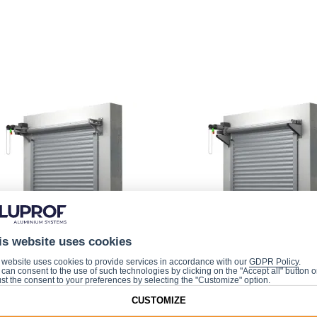
is website uses cookies
 website uses cookies to provide services in accordance with our
GDPR Policy
.
can consent to the use of such technologies by clicking on the "Accept all" button o
R/KNJ
BPR/KNS
st the consent to your preferences by selecting the "Customize" option.
myslová vrata
Průmyslová vrata
CUSTOMIZE