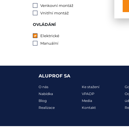
Venkovní montáž
Vnitřní montáž
OVLÁDÁNÍ
Elektrické
Manuální
ALUPROF SA
O nás
Ke stažení
G
Nabídka
VPADP
Oc
Blog
Media
úd
Realizace
Kontakt
R