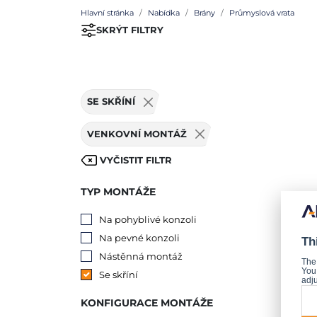
Hlavní stránka
Nabídka
Brány
Průmyslová vrata
SKRÝT FILTRY
SE SKŘÍNÍ
VENKOVNÍ MONTÁŽ
VYČISTIT FILTR
TYP MONTÁŽE
Na pohyblivé konzoli
Na pevné konzoli
Th
Nástěnná montáž
The
You 
Se skříní
adju
KONFIGURACE MONTÁŽE