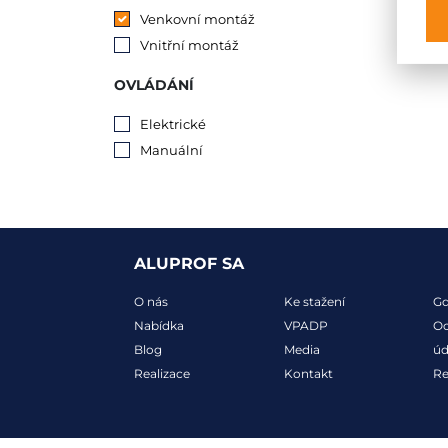
Venkovní montáž
Vnitřní montáž
OVLÁDÁNÍ
Elektrické
Manuální
ALUPROF SA
O nás
Ke stažení
G
Nabídka
VPADP
Oc
Blog
Media
úd
Realizace
Kontakt
R