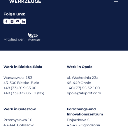
WERKZEUGE
Folge uns:
Mitglied der::
Werk in Bielsko-Biała
Werk in Opole
Warszawska 153
ul. Wschodnia 23a
43-300
Bielsko-Biała
45-449
Opole
+48 (33) 819 53 00
+48 (77) 55 32 100
+48 (33) 822 05 12 (fax)
opole@aluprof.com
Werk in Goleszów
Forschungs-und
Innovationszentrum
Przemysłowa 10
Dojazdowa 5
43-440
Goleszów
43-426
Ogrodzona