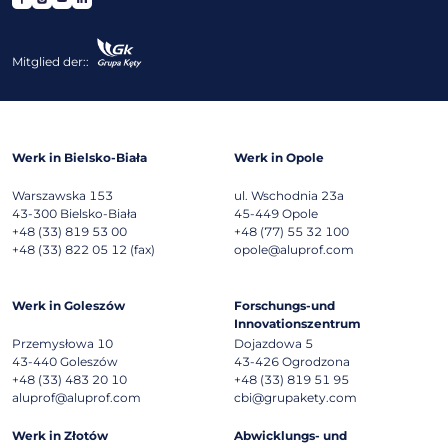
Mitglied der::
Werk in Bielsko-Biała
Werk in Opole
Warszawska 153
ul. Wschodnia 23a
43-300
Bielsko-Biała
45-449
Opole
+48 (33) 819 53 00
+48 (77) 55 32 100
+48 (33) 822 05 12 (fax)
opole@aluprof.com
Werk in Goleszów
Forschungs-und
Innovationszentrum
Przemysłowa 10
Dojazdowa 5
43-440
Goleszów
43-426
Ogrodzona
+48 (33) 483 20 10
+48 (33) 819 51 95
aluprof@aluprof.com
cbi@grupakety.com
Werk in Złotów
Abwicklungs- und