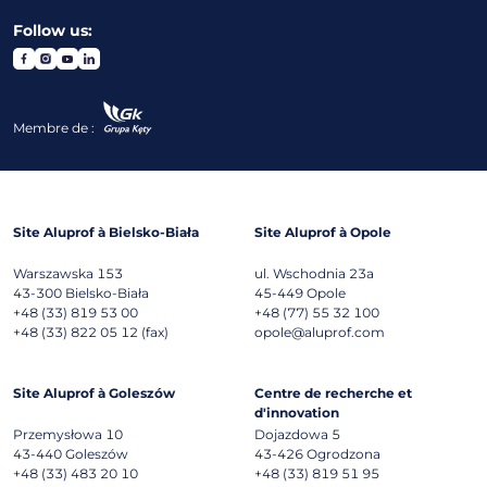
Follow us:
Membre de :
Site Aluprof à Bielsko-Biała
Site Aluprof à Opole
Warszawska 153
ul. Wschodnia 23a
43-300
Bielsko-Biała
45-449
Opole
+48 (33) 819 53 00
+48 (77) 55 32 100
+48 (33) 822 05 12 (fax)
opole@aluprof.com
Site Aluprof à Goleszów
Centre de recherche et
d'innovation
Przemysłowa 10
Dojazdowa 5
43-440
Goleszów
43-426
Ogrodzona
+48 (33) 483 20 10
+48 (33) 819 51 95