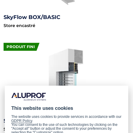
SkyFlow BOX/BASIC
Store encastré
PRODUIT FINI
This website uses cookies
The website uses cookies to provide services in accordance with our
SkyFlow BOX/COMPACT
GDPR Policy
.
You can consent to the use of such technologies by clicking on the
"Accept all" button or adjust the consent to your preferences by
Store encastré
selecting the "Customize" option.