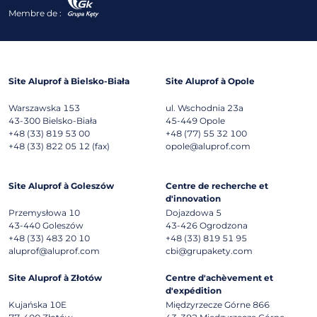
Membre de :
Site Aluprof à Bielsko-Biała
Site Aluprof à Opole
Warszawska 153
ul. Wschodnia 23a
43-300
Bielsko-Biała
45-449
Opole
+48 (33) 819 53 00
+48 (77) 55 32 100
+48 (33) 822 05 12 (fax)
opole@aluprof.com
Site Aluprof à Goleszów
Centre de recherche et
d'innovation
Przemysłowa 10
Dojazdowa 5
43-440
Goleszów
43-426
Ogrodzona
+48 (33) 483 20 10
+48 (33) 819 51 95
aluprof@aluprof.com
cbi@grupakety.com
Site Aluprof à Złotów
Centre d'achèvement et
d'expédition
Kujańska 10E
Międzyrzecze Górne 866