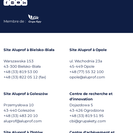
Membre de :
Site Aluprof à Bielsko-Biała
Site Aluprof à Opole
Warszawska 153
ul. Wschodnia 23a
43-300
Bielsko-Biała
45-449
Opole
+48 (33) 819 53 00
+48 (77) 55 32 100
+48 (33) 822 05 12 (fax)
opole@aluprof.com
Site Aluprof à Goleszów
Centre de recherche et
d'innovation
Przemysłowa 10
Dojazdowa 5
43-440
Goleszów
43-426
Ogrodzona
+48 (33) 483 20 10
+48 (33) 819 51 95
aluprof@aluprof.com
cbi@grupakety.com
Site Aluprof à Złotów
Centre d'achèvement et