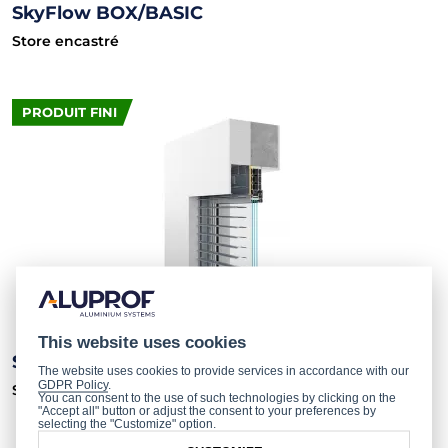
SkyFlow BOX/BASIC
Store encastré
PRODUIT FINI
This website uses cookies
SkyFlow BOX/COMPACT
The website uses cookies to provide services in accordance with our
GDPR Policy
.
Store encastré
You can consent to the use of such technologies by clicking on the
"Accept all" button or adjust the consent to your preferences by
selecting the "Customize" option.