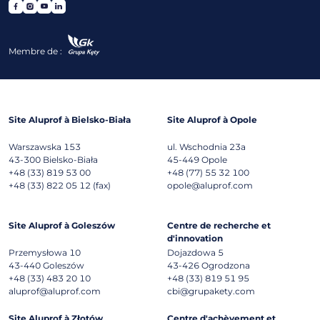
Membre de :
Site Aluprof à Bielsko-Biała
Site Aluprof à Opole
Warszawska 153
ul. Wschodnia 23a
43-300
Bielsko-Biała
45-449
Opole
+48 (33) 819 53 00
+48 (77) 55 32 100
+48 (33) 822 05 12 (fax)
opole@aluprof.com
Site Aluprof à Goleszów
Centre de recherche et
d'innovation
Przemysłowa 10
Dojazdowa 5
43-440
Goleszów
43-426
Ogrodzona
+48 (33) 483 20 10
+48 (33) 819 51 95
aluprof@aluprof.com
cbi@grupakety.com
Site Aluprof à Złotów
Centre d'achèvement et