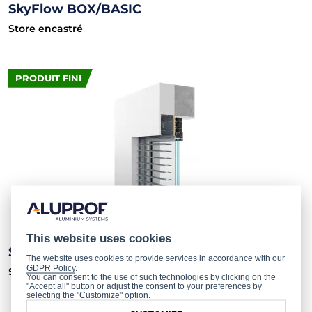
SkyFlow BOX/BASIC
Store encastré
PRODUIT FINI
This website uses cookies
SkyFlow BOX/COMPACT
The website uses cookies to provide services in accordance with our
GDPR Policy
.
Store encastré
You can consent to the use of such technologies by clicking on the
"Accept all" button or adjust the consent to your preferences by
selecting the "Customize" option.