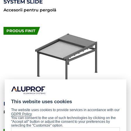
SYSTEM SLIDE
Accesorii pentru pergolă
PRODUS FINIT
This website uses cookies
PERGOLA SOLID
The website uses cookies to provide services in accordance with our
Pergola – produs finit
GDPR Policy
.
You can consent to the use of such technologies by clicking on the
"Accept all" button or adjust the consent to your preferences by
selecting the "Customize" option.