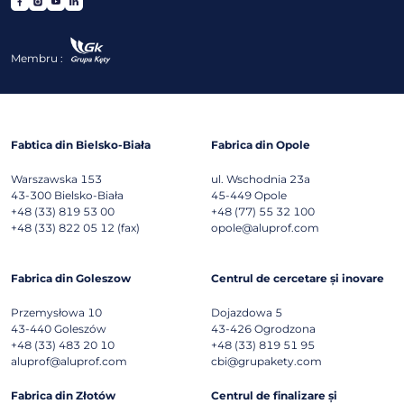
Membru :
Fabtica din Bielsko-Biała
Fabrica din Opole
Warszawska 153
ul. Wschodnia 23a
43-300
Bielsko-Biała
45-449
Opole
+48 (33) 819 53 00
+48 (77) 55 32 100
+48 (33) 822 05 12 (fax)
opole@aluprof.com
Fabrica din Goleszow
Centrul de cercetare și inovare
Przemysłowa 10
Dojazdowa 5
43-440
Goleszów
43-426
Ogrodzona
+48 (33) 483 20 10
+48 (33) 819 51 95
aluprof@aluprof.com
cbi@grupakety.com
Fabrica din Złotów
Centrul de finalizare și