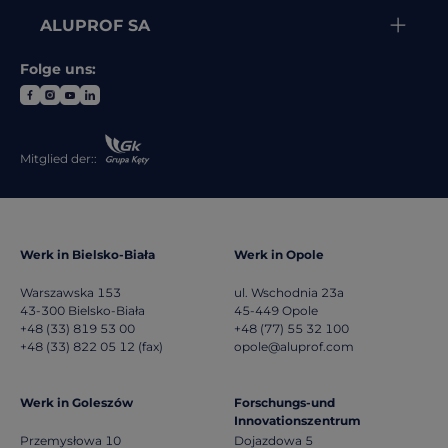
ALUPROF SA
Folge uns:
Mitglied der::
Werk in Bielsko-Biała
Werk in Opole
Warszawska 153
ul. Wschodnia 23a
43-300
Bielsko-Biała
45-449
Opole
+48 (33) 819 53 00
+48 (77) 55 32 100
+48 (33) 822 05 12 (fax)
opole@aluprof.com
Werk in Goleszów
Forschungs-und
Innovationszentrum
Przemysłowa 10
Dojazdowa 5