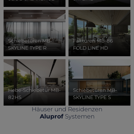
Schiebetüren
MB-
Falttüren
MB-86
SKYLINE TYPE R
FOLD LINE HD
Hebe-Schiebetür
MB-
Schiebetüren
MB-
82HS
SKYLINE TYPE S
Häuser und Residenzen
Aluprof
Systemen