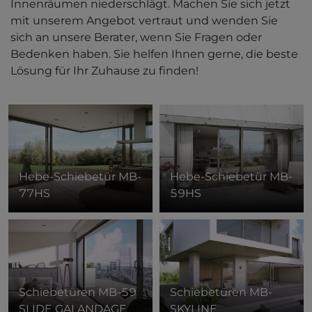
Innenräumen niederschlägt. Machen Sie sich jetzt
mit unserem Angebot vertraut und wenden Sie
sich an unsere Berater, wenn Sie Fragen oder
Bedenken haben. Sie helfen Ihnen gerne, die beste
Lösung für Ihr Zuhause zu finden!
Hebe-Schiebetür
MB-
Hebe-Schiebetür
MB-
77HS
59HS
Schiebetüren
MB-59
Schiebetüren
MB-
SLIDE GALANDAGE
SKYLINE