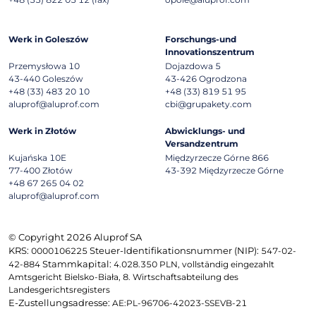
Werk in Goleszów
Forschungs-und
Innovationszentrum
Przemysłowa 10
Dojazdowa 5
43-440
Goleszów
43-426
Ogrodzona
+48 (33) 483 20 10
+48 (33) 819 51 95
aluprof@aluprof.com
cbi@grupakety.com
Werk in Złotów
Abwicklungs- und
Versandzentrum
Kujańska 10E
Międzyrzecze Górne 866
77-400
Złotów
43-392
Międzyrzecze Górne
+48 67 265 04 02
aluprof@aluprof.com
© Copyright 2026 Aluprof SA
KRS:
Steuer-Identifikationsnummer (NIP):
0000106225
547-02-
Stammkapital:
42-884
4.028.350 PLN, vollständig eingezahlt
Amtsgericht Bielsko-Biała, 8. Wirtschaftsabteilung des
Landesgerichtsregisters
E-Zustellungsadresse:
AE:PL-96706-42023-SSEVB-21