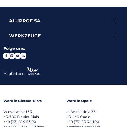
ALUPROF SA
WERKZEUGE
Folge uns:
Mitglied der::
Werk in Bielsko-Biała
Werk in Opole
Warszawska 153
ul. Wschodnia 23a
43-300
Bielsko-Biała
45-449
Opole
+48 (33) 819 53 00
+48 (77) 55 32 100
+48 (33) 822 05 12 (fax)
opole@aluprof.com