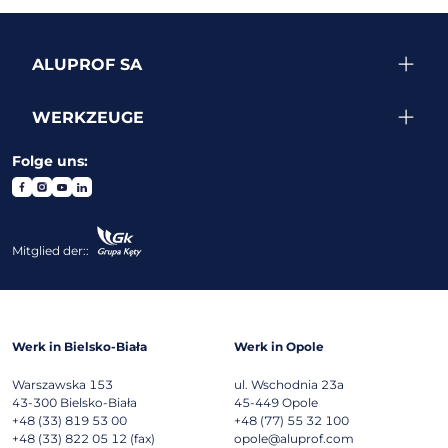
ALUPROF SA
WERKZEUGE
Folge uns:
Mitglied der::
Werk in Bielsko-Biała
Werk in Opole
Warszawska 153
ul. Wschodnia 23a
43-300
Bielsko-Biała
45-449
Opole
+48 (33) 819 53 00
+48 (77) 55 32 100
+48 (33) 822 05 12 (fax)
opole@aluprof.com