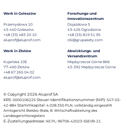
Werk in Goleszów
Forschungs-und
Innovationszentrum
Przemysłowa 10
Dojazdowa 5
43-440
Goleszów
43-426
Ogrodzona
+48 (33) 483 20 10
+48 (33) 819 51 95
aluprof@aluprof.com
cbi@grupakety.com
Werk in Złotów
Abwicklungs- und
Versandzentrum
Kujańska 10E
Międzyrzecze Górne 866
77-400
Złotów
43-392
Międzyrzecze Górne
+48 67 265 04 02
aluprof@aluprof.com
© Copyright 2026 Aluprof SA
KRS:
Steuer-Identifikationsnummer (NIP):
0000106225
547-02-
Stammkapital:
42-884
4.028.350 PLN, vollständig eingezahlt
Amtsgericht Bielsko-Biała, 8. Wirtschaftsabteilung des
Landesgerichtsregisters
E-Zustellungsadresse:
AE:PL-96706-42023-SSEVB-21