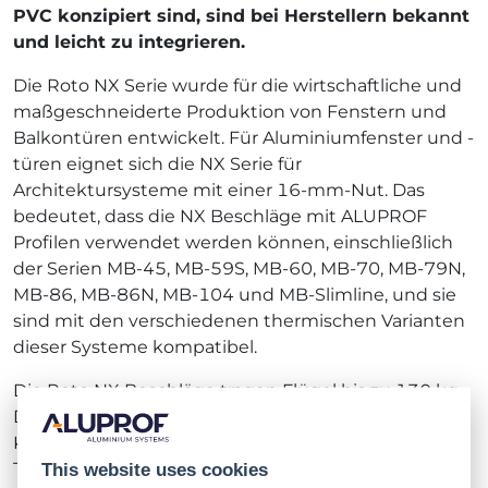
PVC konzipiert sind, sind bei Herstellern bekannt
und leicht zu integrieren.
Die Roto NX Serie wurde für die wirtschaftliche und
maßgeschneiderte Produktion von Fenstern und
Balkontüren entwickelt. Für Aluminiumfenster und -
türen eignet sich die NX Serie für
Architektursysteme mit einer 16-mm-Nut. Das
bedeutet, dass die NX Beschläge mit ALUPROF
Profilen verwendet werden können, einschließlich
der Serien MB-45, MB-59S, MB-60, MB-70, MB-79N,
MB-86, MB-86N, MB-104 und MB-Slimline, und sie
sind mit den verschiedenen thermischen Varianten
dieser Systeme kompatibel.
Die Roto NX Beschläge tragen Flügel bis zu 130 kg.
Darüber hinaus vereinfacht und beschleunigt die
Kompatibilität einiger Teile, die für Fenster und
Türen aus PVC und Holz vorgesehen sind, die
This website uses cookies