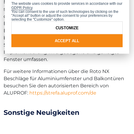
Montage. Das untere Scharnier verfügt über ein
The website uses cookies to provide services in accordance with our
GDPR Policy
.
spezielles Element, das die Reibung reduziert und
You can consent to the use of such technologies by clicking on the
"Accept all" button or adjust the consent to your preferences by
die Haltbarkeit erhöht, während die integrierte
selecting the "Customize" option.
Belüftung ohne zusätzliche Accessoires dem
CUSTOMIZE
Endbenutzer Komfort und Benutzerfreundlichkeit
bietet. Das System ist auch für Balkontüren mit
ACCEPT ALL
Schwelle geeignet, und die nächste Phase der
Implementierung wird gebogene und geneigte
Fenster umfassen.
Für weitere Informationen über die Roto NX
Beschläge für Aluminiumfenster und Balkontüren
besuchen Sie den autorisierten Bereich von
ALUPROF:
https://strefa.aluprof.com/de
Sonstige Neuigkeiten