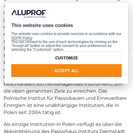
an der bisherigen Energiepolitik vor. Gefordert wird
unter anderem eine nachhaltige Entwicklung unter
gleichzeitiger Schonung natürlicher Ressourcen,
This website uses cookies
eine Erhöhung des Energieanteils, der aus
erneuerbaren Quellen hergestellt wird, sowie eine
The website uses cookies to provide services in accordance with our
GDPR Policy
.
deutliche Einschränkung des CO2 -Ausstoßes durch
You can consent to the use of such technologies by clicking on the
"Accept all" button or adjust the consent to your preferences by
Erhöhung der energetischen Effizienz. Wenn man in
selecting the "Customize" option.
Betracht zieht, dass über 40% des gesamten
CUSTOMIZE
Energieverbrauchs in Europa auf den Bausektor
entfällt, dann ist der Standard des Passivbauens, der
ACCEPT ALL
es ermöglicht, 90% dieses Verbrauchs zu
beschränken, ein hervorragendes Instrument, um
die oben genannten Ziele zu erreichen. Das
Polnische Institut für Passivbauen und Erneuerbare
Energien ist eine unabhängige Institution, die in
Polen seit 2004 tätig ist.
Als einzige Institution in Polen verfügt es über die
Akkreditierung des Passivhaus Instituts Darmstadt