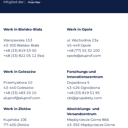
Mitglied der::
Werk in Bielsko-Biała
Werk in Opole
Warszawska 153
ul. Wschodnia 23a
43-300
Bielsko-Biała
45-449
Opole
+48 (33) 819 53 00
+48 (77) 55 32 100
+48 (33) 822 05 12 (fax)
opole@aluprof.com
Werk in Goleszów
Forschungs-und
Innovationszentrum
Przemysłowa 10
Dojazdowa 5
43-440
Goleszów
43-426
Ogrodzona
+48 (33) 483 20 10
+48 (33) 819 51 95
aluprof@aluprof.com
cbi@grupakety.com
Werk in Złotów
Abwicklungs- und
Versandzentrum
Kujańska 10E
Międzyrzecze Górne 866
77-400
Złotów
43-392
Międzyrzecze Górne