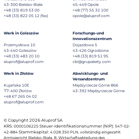
43-300
Bielsko-Biała
45-449
Opole
+48 (33) 819 53 00
+48 (77) 55 32 100
+48 (33) 822 05 12 (fax)
opole@aluprof.com
Werk in Goleszów
Forschungs-und
Innovationszentrum
Przemysłowa 10
Dojazdowa 5
43-440
Goleszów
43-426
Ogrodzona
+48 (33) 483 20 10
+48 (33) 819 51 95
aluprof@aluprof.com
cbi@grupakety.com
Werk in Złotów
Abwicklungs- und
Versandzentrum
Kujańska 10E
Międzyrzecze Górne 866
77-400
Złotów
43-392
Międzyrzecze Górne
+48 67 265 04 02
aluprof@aluprof.com
© Copyright 2026 Aluprof SA
KRS:
Steuer-Identifikationsnummer (NIP):
0000106225
547-02-
Stammkapital:
42-884
4.028.350 PLN, vollständig eingezahlt
Amtsgericht Bielsko-Biała, 8. Wirtschaftsabteilung des