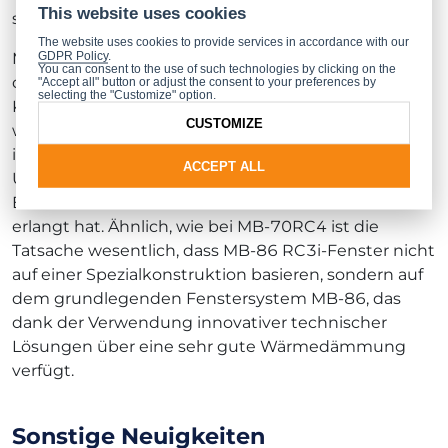
This website uses cookies
sie manuell von innen aufzubrechen.
The website uses cookies to provide services in accordance with our
GDPR Policy
.
MB-86 RC3i-Fenster sind eine weitere Lösung, die
You can consent to the use of such technologies by clicking on the
die Bandbreite der einbruchsicheren
"Accept all" button or adjust the consent to your preferences by
selecting the "Customize" option.
Konstruktionen von ALUPROF bereichern. Ein
CUSTOMIZE
weiteres interessantes Angebot in diesem Bereich
ist ein Fenster auf Basis des Systems MB-70, das die
ACCEPT ALL
Untersuchungen positiv überstanden und die
Einbruchschutzklasse RC4 nach der Norm EN 1627
erlangt hat. Ähnlich, wie bei MB-70RC4 ist die
Tatsache wesentlich, dass MB-86 RC3i-Fenster nicht
auf einer Spezialkonstruktion basieren, sondern auf
dem grundlegenden Fenstersystem MB-86, das
dank der Verwendung innovativer technischer
Lösungen über eine sehr gute Wärmedämmung
verfügt.
Sonstige Neuigkeiten