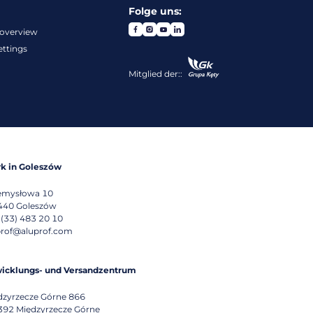
Folge uns:
overview
ettings
Mitglied der::
k in Goleszów
emysłowa 10
440
Goleszów
 (33) 483 20 10
prof@aluprof.com
icklungs- und Versandzentrum
dzyrzecze Górne 866
392
Międzyrzecze Górne