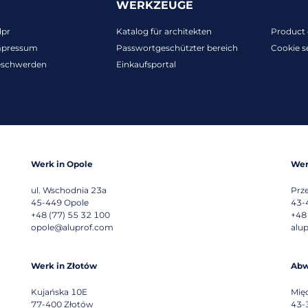
WERKZEUGE
dpr
Katalog für architekten
Product 
mpressum
Passwortgeschützter bereich
Cookie s
eschwerden
Einkaufsportal
Werk in Opole
Wer
ul. Wschodnia 23a
Prz
45-449
Opole
43-
+48 (77) 55 32 100
+48
opole@aluprof.com
alu
Werk in Złotów
Abw
Kujańska 10E
Mię
77-400
Złotów
43-