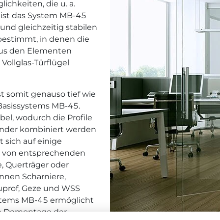
ichkeiten, die u. a.
 ist das System MB-45
und gleichzeitig stabilen
estimmt, in denen die
 Aus den Elementen
ollglas-Türflügel
st somit genauso tief wie
 Basissystems MB-45.
el, wodurch die Profile
ander kombiniert werden
sich auf einige
en von entsprechenden
e, Querträger oder
nnen Scharniere,
luprof, Geze und WSS
ystems MB-45 ermöglicht
ie Demontage der