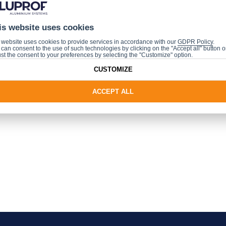
 Montage z.B. in einem
is website uses cookies
n Einsatz
 website uses cookies to provide services in accordance with our
GDPR Policy
.
sowie
can consent to the use of such technologies by clicking on the "Accept all" button o
st the consent to your preferences by selecting the "Customize" option.
n 2 - 25 mm. Für dieses System sind spezielle gehärt
CUSTOMIZE
r. Sie werden mithilfe von Glasleisten und Dichtungen 
ACCEPT ALL
aler Bestandteil der Berechnungsprogramme MB-CAD un
ereits zur Verfügung.