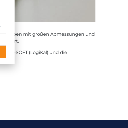
r
ete Schieben mit großen Abmessungen und
montiert.
d MB-SOFT (LogiKal) und die