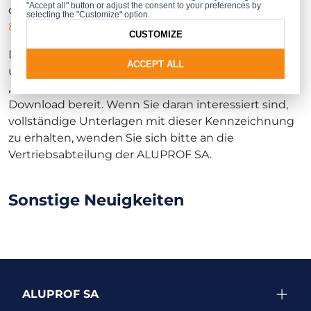
"Accept all" button or adjust the consent to your preferences by
die Verbundtragfähigkeit der Profile
MB-79N
,
MB-
selecting the "Customize" option.
86
,
MB-104 PASSIVE
und
MB-70
ausgestellt.
CUSTOMIZE
Die Ü-Zeichen für Aluprof-Systeme stehen in
ACCEPT ALL
unserem autorisierten Bereich im Bereich
„
Technische Bewertungen und Zertifikate
“ zum
Download bereit. Wenn Sie daran interessiert sind,
vollständige Unterlagen mit dieser Kennzeichnung
zu erhalten, wenden Sie sich bitte an die
Vertriebsabteilung der ALUPROF SA.
Sonstige Neuigkeiten
ALUPROF SA