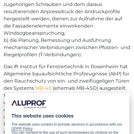
zugehörigen Schrauben und dem daraus
resultierenden Anpressdruck der Andruckprofile
hergestellt werden, dienen zur Aufnahme der auf
die Fassadenelemente einwirkenden
Windsogbeanspruchung;
b) die Planung, Bemessung und Ausführung
mechanischer Verbindungen zwischen Pfosten- und
Riegelprofilen (T-Verbindungen).
Das ift Institut für Fenstertechnik in Rosenheim hat
Allgemeine bauaufsichtliche Prüfzeugnisse (AbP) für
den Rauchschutz von ein- und zweiflügeligen Türen
des Systems
MB-45
(ehemals MB-45D) ausgestellt.
Mit Hilfe dieser Unterlagen haben unsere Kunden
einen immer besseren Zugang zu öffentlichen
Ausschreibungen in Deutschland und zu
This website uses cookies
anspruchsvollen Bauherren. Das ift Institut für
Fenstertechnik in Rosenheim hat außerdem ein
The website uses cookies to provide services in accordance with our
GDPR Policy
.
Allgemeines bauaufsichtliches Prüfzeugnis (AbP) für
You can consent to the use of such technologies by clicking on the