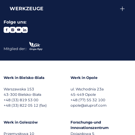
WERKZEUGE
Folge uns:
Mitglied der::
Werk in Bielsko-Biała
Werk in Opole
Warszawska 153
ul. Wschodnia 23a
43-300
Bielsko-Biała
45-449
Opole
+48 (33) 819 53 00
+48 (77) 55 32 100
+48 (33) 822 05 12 (fax)
opole@aluprof.com
Werk in Goleszów
Forschungs-und
Innovationszentrum
Przemysłowa 10
Dojazdowa 5