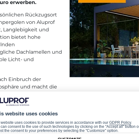
uro erwerben.
ersönlichen Rückzugsort
senpergolen von Aluprof
t, Langlebigkeit und
tion bietet hohe
elnden
liche Dachlamellen und
ble Licht- und
ach Einbruch der
osphäre und macht die
Heizstrahler gewählt werden – ebenfalls zum Preis von 1
is website uses cookies
nden Sie
unter dem Link
. Möchten Sie mehr erfahren?
 website uses cookies to provide services in accordance with our
GDPR Policy
.
can consent to the use of such technologies by clicking on the "Accept all" button o
st the consent to your preferences by selecting the "Customize" option.