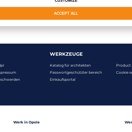
CUSTOMIZE
ACCEPT ALL
WERKZEUGE
dpr
Katalog für architekten
Product 
mpressum
Passwortgeschützter bereich
Cookie s
eschwerden
Einkaufsportal
Werk in Opole
Wer