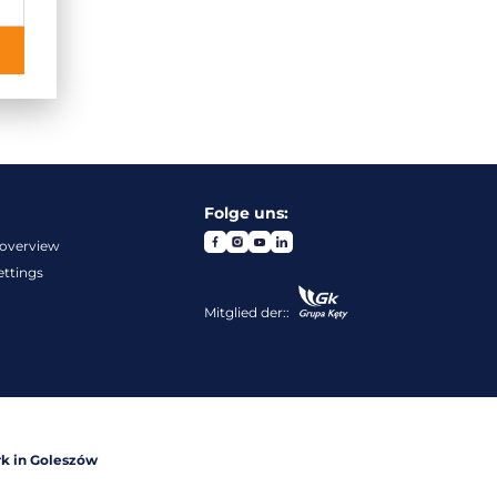
Folge uns:
overview
ettings
Mitglied der::
k in Goleszów