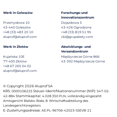
Werk in Goleszów
Forschungs-und
Innovationszentrum
Przemysłowa 10
Dojazdowa 5
43-440
Goleszów
43-426
Ogrodzona
+48 (33) 483 20 10
+48 (33) 819 51 95
aluprof@aluprof.com
cbi@grupakety.com
Werk in Złotów
Abwicklungs- und
Versandzentrum
Kujańska 10E
Międzyrzecze Górne 866
77-400
Złotów
43-392
Międzyrzecze Górne
+48 67 265 04 02
aluprof@aluprof.com
© Copyright 2026 Aluprof SA
KRS:
Steuer-Identifikationsnummer (NIP):
0000106225
547-02-
Stammkapital:
42-884
4.028.350 PLN, vollständig eingezahlt
Amtsgericht Bielsko-Biała, 8. Wirtschaftsabteilung des
Landesgerichtsregisters
E-Zustellungsadresse:
AE:PL-96706-42023-SSEVB-21