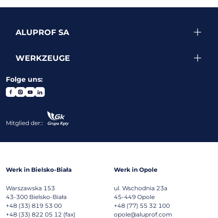
ALUPROF SA
WERKZEUGE
Folge uns:
Mitglied der::
Werk in Bielsko-Biała
Werk in Opole
Warszawska 153
ul. Wschodnia 23a
43-300
Bielsko-Biała
45-449
Opole
+48 (33) 819 53 00
+48 (77) 55 32 100
+48 (33) 822 05 12 (fax)
opole@aluprof.com