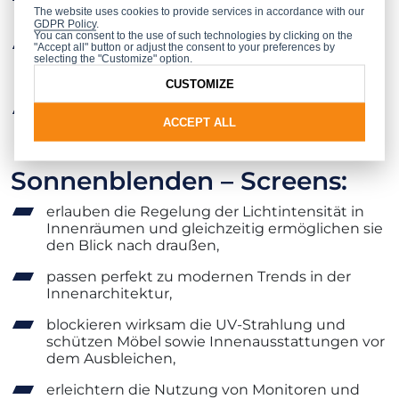
The website uses cookies to provide services in accordance with our
resistent gegen Rost und Beschädigungen ist,
GDPR Policy
.
You can consent to the use of such technologies by clicking on the
können in Einbruchsicherungssysteme
"Accept all" button or adjust the consent to your preferences by
selecting the "Customize" option.
integriert werden und erhöhen so die
Sicherheit des Gebäudes,
CUSTOMIZE
ermöglichen eine vollständige Verdunkelung
ACCEPT ALL
des Raumes und sind daher ideal für Schlaf-
oder Kinderzimmer.
Sonnenblenden – Screens:
erlauben die Regelung der Lichtintensität in
Innenräumen und gleichzeitig ermöglichen sie
den Blick nach draußen,
passen perfekt zu modernen Trends in der
Innenarchitektur,
blockieren wirksam die UV-Strahlung und
schützen Möbel sowie Innenausstattungen vor
dem Ausbleichen,
erleichtern die Nutzung von Monitoren und