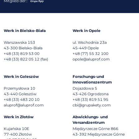
Mitglied der::
Werk in Bielsko-Biała
Werk in Opole
Warszawska 153
ul. Wschodnia 23a
43-300
Bielsko-Biała
45-449
Opole
+48 (33) 819 53 00
+48 (77) 55 32 100
+48 (33) 822 05 12 (fax)
opole@aluprof.com
Werk in Goleszów
Forschungs-und
Innovationszentrum
Przemysłowa 10
Dojazdowa 5
43-440
Goleszów
43-426
Ogrodzona
+48 (33) 483 20 10
+48 (33) 819 51 95
aluprof@aluprof.com
cbi@grupakety.com
Werk in Złotów
Abwicklungs- und
Versandzentrum
Kujańska 10E
Międzyrzecze Górne 866
77-400
Złotów
43-392
Międzyrzecze Górne