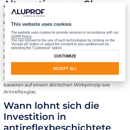
Alternative zum Glas
Eine praktische Alternative zu
antireflexbeschichteten Fenstern
sind
This website uses cookies
Antireflexionsfolien, die sich problemlos auf
The website uses cookies to provide services in accordance with our
herkömmliche Fensterscheiben aufbringen lassen.
GDPR Policy
.
You can consent to the use of such technologies by clicking on the
Obwohl sie nicht die gleiche Langlebigkeit und
"Accept all" button or adjust the consent to your preferences by
selecting the "Customize" option.
Ästhetik wie Antireflexglas bieten, stellen sie eine
CUSTOMIZE
kostengünstige Option dar – ideal für all jene, die
den Wohnkomfort verbessern möchten, ohne die
ACCEPT ALL
gesamte Fensterkonstruktion bzw. -verkleidung
austauschen zu müssen. Antireflexionsfolien
basieren auf einem ähnlichen Wirkprinzip wie
Antireflexglas.
Wann lohnt sich die
Investition in
antireflexbeschichtete