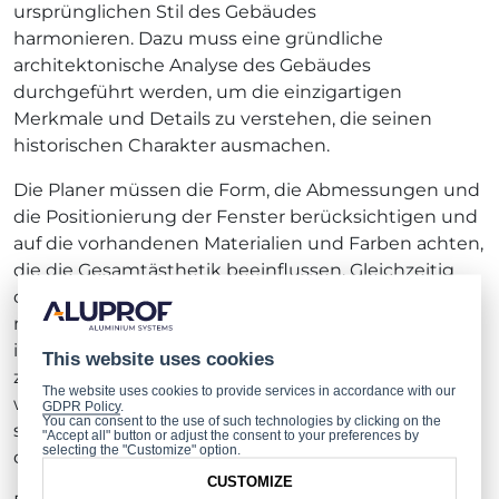
ursprünglichen Stil des Gebäudes
harmonieren. Dazu muss eine gründliche
architektonische Analyse des Gebäudes
durchgeführt werden, um die einzigartigen
Merkmale und Details zu verstehen, die seinen
historischen Charakter ausmachen.
Die Planer müssen die Form, die Abmessungen und
die Positionierung der Fenster berücksichtigen und
auf die vorhandenen Materialien und Farben achten,
die die Gesamtästhetik beeinflussen. Gleichzeitig
dürfen sie nicht vergessen, die Lösungen an die
modernen Bedürfnisse und Normen anzupassen,
insbesondere was die Energieeffizienz betrifft. Es
This website uses cookies
zeigt sich, dass Gebäude derzeit für bis zu 30 % des
The website uses cookies to provide services in accordance with our
weltweiten Endenergieverbrauchs verantwortlich
GDPR Policy
.
You can consent to the use of such technologies by clicking on the
sind, weshalb die Wahl der richtigen Lösungen für
"Accept all" button or adjust the consent to your preferences by
selecting the "Customize" option.
die Renovierung so entscheidend ist.
CUSTOMIZE