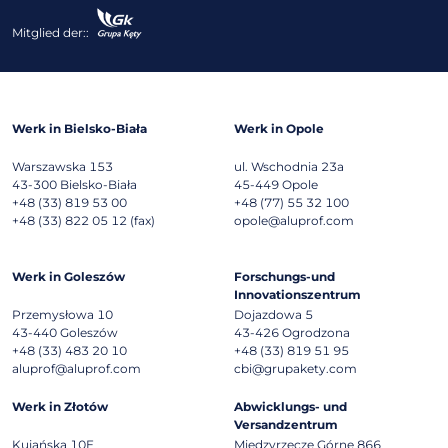
Mitglied der::
Werk in Bielsko-Biała
Werk in Opole
Warszawska 153
ul. Wschodnia 23a
43-300
Bielsko-Biała
45-449
Opole
+48 (33) 819 53 00
+48 (77) 55 32 100
+48 (33) 822 05 12 (fax)
opole@aluprof.com
Werk in Goleszów
Forschungs-und
Innovationszentrum
Przemysłowa 10
Dojazdowa 5
43-440
Goleszów
43-426
Ogrodzona
+48 (33) 483 20 10
+48 (33) 819 51 95
aluprof@aluprof.com
cbi@grupakety.com
Werk in Złotów
Abwicklungs- und
Versandzentrum
Kujańska 10E
Międzyrzecze Górne 866