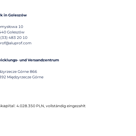
k in Goleszów
emysłowa 10
440
Goleszów
 (33) 483 20 10
prof@aluprof.com
icklungs- und Versandzentrum
dzyrzecze Górne 866
392
Międzyrzecze Górne
apital:
4.028.350 PLN, vollständig eingezahlt