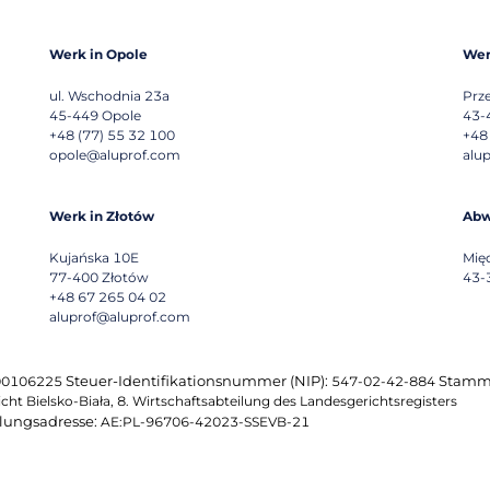
Werk in Opole
Wer
ul. Wschodnia 23a
Prz
45-449
Opole
43-
+48 (77) 55 32 100
+48
opole@aluprof.com
alu
Werk in Złotów
Abw
Kujańska 10E
Mię
77-400
Złotów
43-
+48 67 265 04 02
aluprof@aluprof.com
Steuer-Identifikationsnummer (NIP):
Stammk
0106225
547-02-42-884
ht Bielsko-Biała, 8. Wirtschaftsabteilung des Landesgerichtsregisters
lungsadresse:
AE:PL-96706-42023-SSEVB-21