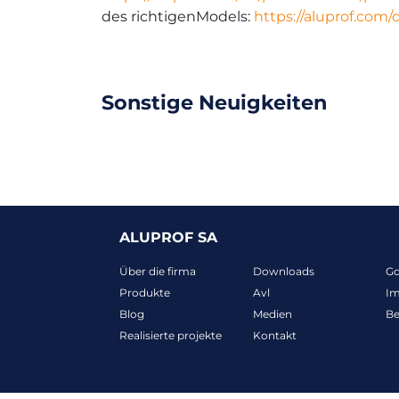
des richtigenModels:
https://aluprof.com
Sonstige Neuigkeiten
ALUPROF SA
Über die firma
Downloads
G
Produkte
Avl
I
Blog
Medien
B
Realisierte projekte
Kontakt