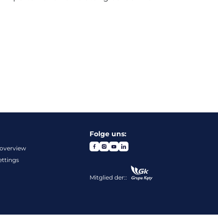
Folge uns:
overview
ettings
Mitglied der::