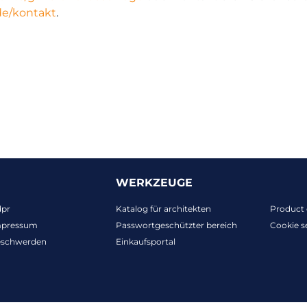
/de/kontakt
.
WERKZEUGE
dpr
Katalog für architekten
Product 
mpressum
Passwortgeschützter bereich
Cookie s
eschwerden
Einkaufsportal