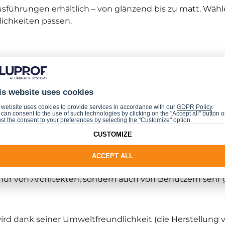
usführungen erhältlich – von glänzend bis zu matt. Wähl
ichkeiten passen.
n elegantes Aussehen verleiht. Stoßgriffe aus Messing wer
gnen sich ideal für klassische und Retro-Innenräume..
is website uses cookies
 website uses cookies to provide services in accordance with our
GDPR Policy
.
us diesem Material werden am häufigsten exotische Hölz
can consent to the use of such technologies by clicking on the "Accept all" button o
st the consent to your preferences by selecting the "Customize" option.
andsfähigkeit gegen Feuchtigkeit auszeichnen. Sie könn
CUSTOMIZE
öglichkeiten bietet. Stoßgriffe aus Holz passen sehr 
ACCEPT ALL
nur von Architekten, sondern auch von Benutzern sehr 
d wird dank seiner Umweltfreundlichkeit (die Herstellun