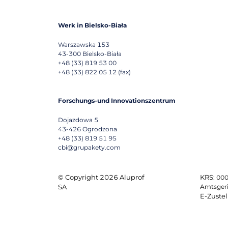
Werk in Bielsko-Biała
Warszawska 153
43-300
Bielsko-Biała
+48 (33) 819 53 00
+48 (33) 822 05 12 (fax)
Forschungs-und Innovationszentrum
Dojazdowa 5
43-426
Ogrodzona
+48 (33) 819 51 95
cbi@grupakety.com
© Copyright 2026 Aluprof
KRS:
000
SA
Amtsgeric
E-Zustel