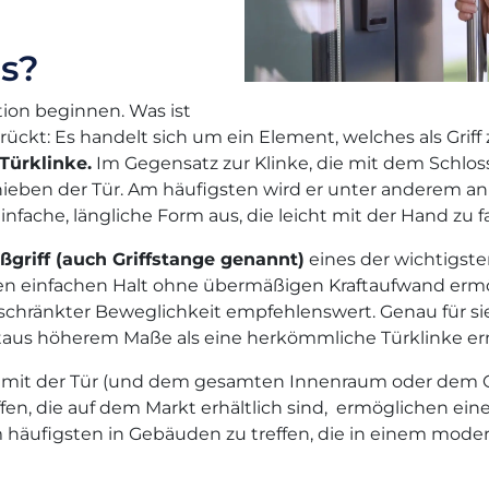
as?
tion beginnen. Was ist
ückt: Es handelt sich um ein Element, welches als Griff
 Türklinke.
Im Gegensatz zur Klinke, die mit dem Schlo
Schieben der Tür. Am häufigsten wird er unter anderem a
nfache, längliche Form aus, die leicht mit der Hand zu fa
ßgriff (
auch
Griffstange genannt)
eines der wichtigste
en einfachen Halt ohne übermäßigen Kraftaufwand ermög
ränkter Beweglichkeit empfehlenswert. Genau für sie is
eitaus höherem Maße als eine herkömmliche Türklinke er
lte mit der Tür (und dem gesamten Innenraum oder dem G
fen, die auf dem Markt erhältlich sind, ermöglichen ei
m häufigsten in Gebäuden zu treffen, die in einem mod