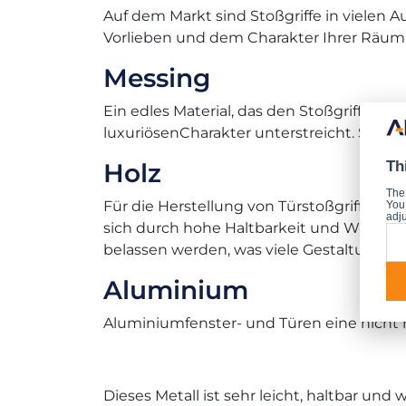
Auf dem Markt sind Stoßgriffe in vielen A
Vorlieben und dem Charakter Ihrer Räuml
Messing
Ein edles Material, das den Stoßgriffen ei
luxuriösenCharakter unterstreicht. Sie ei
Holz
Th
The
Für die Herstellung von Türstoßgriffen a
You 
adju
sich durch hohe Haltbarkeit und Widerst
belassen werden, was viele Gestaltungsm
Aluminium
Aluminiumfenster- und Türen eine nicht 
Dieses Metall ist sehr leicht, haltbar un