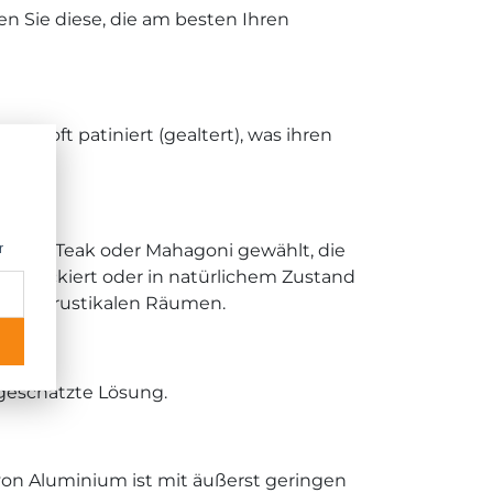
en Sie diese, die am besten Ihren
den oft patiniert (gealtert), was ihren
er wie Teak oder Mahagoni gewählt, die
r
en lackiert oder in natürlichem Zustand
gut zu rustikalen Räumen.
geschätzte Lösung.
g von Aluminium ist mit äußerst geringen