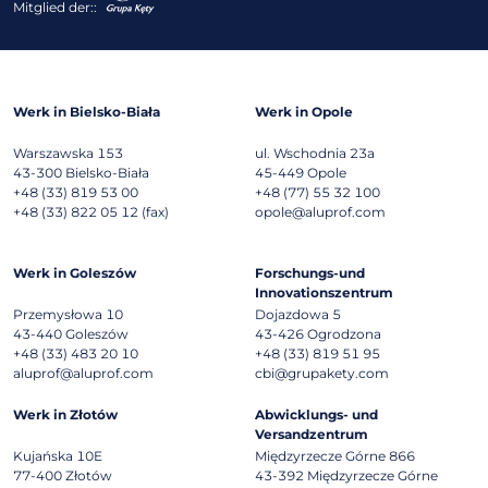
Mitglied der::
Werk in Bielsko-Biała
Werk in Opole
Warszawska 153
ul. Wschodnia 23a
43-300
Bielsko-Biała
45-449
Opole
+48 (33) 819 53 00
+48 (77) 55 32 100
+48 (33) 822 05 12 (fax)
opole@aluprof.com
Werk in Goleszów
Forschungs-und
Innovationszentrum
Przemysłowa 10
Dojazdowa 5
43-440
Goleszów
43-426
Ogrodzona
+48 (33) 483 20 10
+48 (33) 819 51 95
aluprof@aluprof.com
cbi@grupakety.com
Werk in Złotów
Abwicklungs- und
Versandzentrum
Kujańska 10E
Międzyrzecze Górne 866
77-400
Złotów
43-392
Międzyrzecze Górne