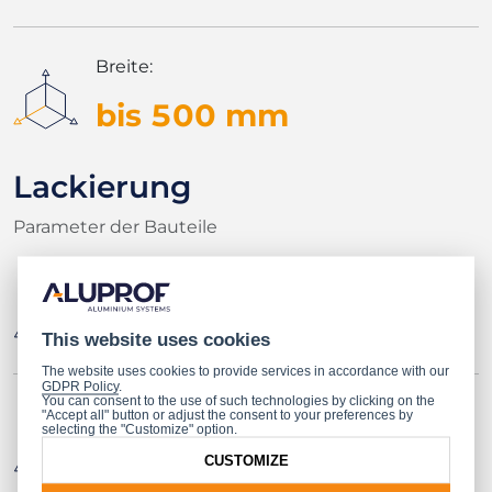
Breite:
bis 500 mm
Lackierung
Parameter der Bauteile
Max Länge:
7200 mm
This website uses cookies
The website uses cookies to provide services in accordance with our
GDPR Policy
.
You can consent to the use of such technologies by clicking on the
Höhe Anhänger:
"Accept all" button or adjust the consent to your preferences by
selecting the "Customize" option.
1800 mm
CUSTOMIZE