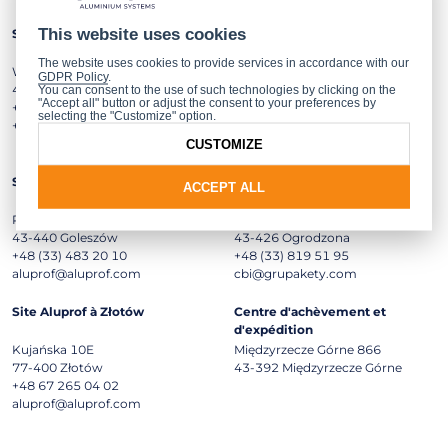
This website uses cookies
Site Aluprof à Bielsko-Biała
Site Aluprof à Opole
The website uses cookies to provide services in accordance with our
Warszawska 153
ul. Wschodnia 23a
GDPR Policy
.
43-300
Bielsko-Biała
45-449
Opole
You can consent to the use of such technologies by clicking on the
"Accept all" button or adjust the consent to your preferences by
+48 (33) 819 53 00
+48 (77) 55 32 100
selecting the "Customize" option.
+48 (33) 822 05 12 (fax)
opole@aluprof.com
CUSTOMIZE
Site Aluprof à Goleszów
Centre de recherche et
ACCEPT ALL
d'innovation
Przemysłowa 10
Dojazdowa 5
43-440
Goleszów
43-426
Ogrodzona
+48 (33) 483 20 10
+48 (33) 819 51 95
aluprof@aluprof.com
cbi@grupakety.com
Site Aluprof à Złotów
Centre d'achèvement et
d'expédition
Kujańska 10E
Międzyrzecze Górne 866
77-400
Złotów
43-392
Międzyrzecze Górne
+48 67 265 04 02
aluprof@aluprof.com