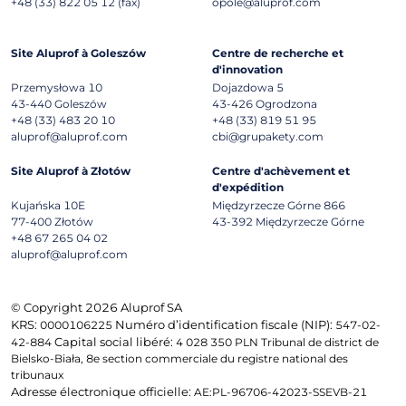
+48 (33) 822 05 12 (fax)
opole@aluprof.com
Site Aluprof à Goleszów
Centre de recherche et
d'innovation
Przemysłowa 10
Dojazdowa 5
43-440
Goleszów
43-426
Ogrodzona
+48 (33) 483 20 10
+48 (33) 819 51 95
aluprof@aluprof.com
cbi@grupakety.com
Site Aluprof à Złotów
Centre d'achèvement et
d'expédition
Kujańska 10E
Międzyrzecze Górne 866
77-400
Złotów
43-392
Międzyrzecze Górne
+48 67 265 04 02
aluprof@aluprof.com
© Copyright 2026 Aluprof SA
KRS:
Numéro d’identification fiscale (NIP):
0000106225
547-02-
Capital social libéré:
42-884
4 028 350 PLN Tribunal de district de
Bielsko-Biała, 8e section commerciale du registre national des
tribunaux
Adresse électronique officielle:
AE:PL-96706-42023-SSEVB-21