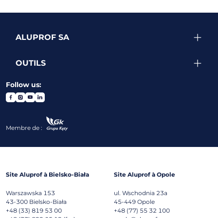
ALUPROF SA
OUTILS
Follow us:
Membre de :
Site Aluprof à Bielsko-Biała
Site Aluprof à Opole
Warszawska 153
ul. Wschodnia 23a
43-300
Bielsko-Biała
45-449
Opole
+48 (33) 819 53 00
+48 (77) 55 32 100