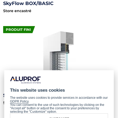
SkyFlow BOX/BASIC
Store encastré
PRODUIT FINI
This website uses cookies
SkyFlow BOX/COMPACT
The website uses cookies to provide services in accordance with our
GDPR Policy
.
Store encastré
You can consent to the use of such technologies by clicking on the
"Accept all" button or adjust the consent to your preferences by
selecting the "Customize" option.