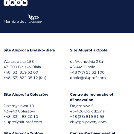
Membre de :
Site Aluprof à Bielsko-Biała
Site Aluprof à Opole
Warszawska 153
ul. Wschodnia 23a
43-300
Bielsko-Biała
45-449
Opole
+48 (33) 819 53 00
+48 (77) 55 32 100
+48 (33) 822 05 12 (fax)
opole@aluprof.com
Site Aluprof à Goleszów
Centre de recherche et
d'innovation
Przemysłowa 10
Dojazdowa 5
43-440
Goleszów
43-426
Ogrodzona
+48 (33) 483 20 10
+48 (33) 819 51 95
aluprof@aluprof.com
cbi@grupakety.com
Site Aluprof à Złotów
Centre d'achèvement et