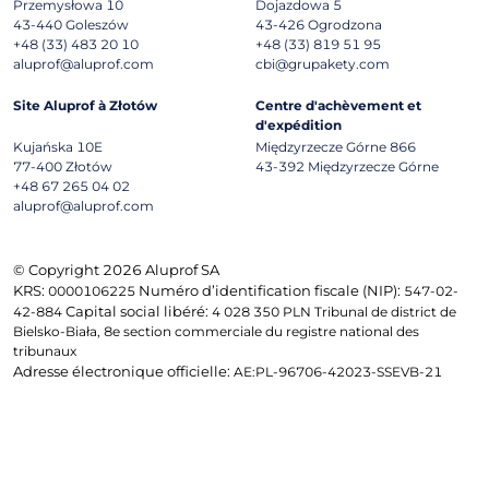
Przemysłowa 10
Dojazdowa 5
43-440
Goleszów
43-426
Ogrodzona
+48 (33) 483 20 10
+48 (33) 819 51 95
aluprof@aluprof.com
cbi@grupakety.com
Site Aluprof à Złotów
Centre d'achèvement et
d'expédition
Kujańska 10E
Międzyrzecze Górne 866
77-400
Złotów
43-392
Międzyrzecze Górne
+48 67 265 04 02
aluprof@aluprof.com
© Copyright 2026 Aluprof SA
KRS:
Numéro d’identification fiscale (NIP):
0000106225
547-02-
Capital social libéré:
42-884
4 028 350 PLN Tribunal de district de
Bielsko-Biała, 8e section commerciale du registre national des
tribunaux
Adresse électronique officielle:
AE:PL-96706-42023-SSEVB-21