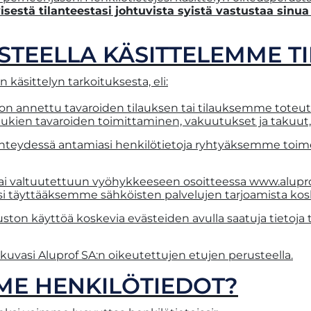
yisestä tilanteestasi johtuvista syistä vastustaa sinu
STEELLA KÄSITTELEMME TI
 käsittelyn tarkoituksesta, eli:
a on annettu tavaroiden tilauksen tai tilauksemme tote
ukien tavaroiden toimittaminen, vakuutukset ja takuut,
hteydessä antamiasi henkilötietoja ryhtyäksemme toime
ai valtuutettuun vyöhykkeeseen osoitteessa www.alupro
asi täyttääksemme sähköisten palvelujen tarjoamista k
ton käyttöä koskevia evästeiden avulla saatuja tietoj
uvasi Aluprof SA:n oikeutettujen etujen perusteella.
ME HENKILÖTIEDOT?