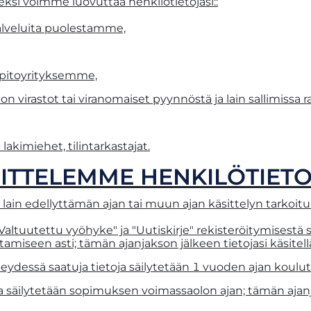
eksi voimme luovuttaa henkilötietojasi::
palveluita puolestamme,
äpitoyrityksemme,
on virastot tai viranomaiset pyynnöstä ja lain sallimissa ra
lakimiehet, tilintarkastajat.
ITTELEMME HENKILÖTIETO
lain edellyttämän ajan tai muun ajan käsittelyn tarkoituks
Valtuutettu vyöhyke" ja "Uutiskirje" rekisteröitymisestä s
tamiseen asti; tämän ajanjakson jälkeen tietojasi käsite
ydessä saatuja tietoja säilytetään 1 vuoden ajan koulut
ja säilytetään sopimuksen voimassaolon ajan; tämän ajanja