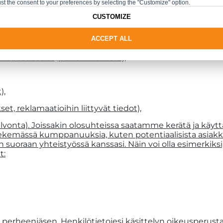
ÄÄMME?
st the consent to your preferences by selecting the "Customize" option.
CUSTOMIZE
nä määrin kuin se on kohtuudella tarpeellista liiketoim
ACCEPT ALL
i),
ähköpostiosoite, puhelinnumero),
),
t, reklamaatioihin liittyvät tiedot),
alvonta). Joissakin olosuhteissa saatamme kerätä ja käyttä
emässä kumppanuuksia, kuten potentiaalisista asiakkai
n suoraan yhteistyössä kanssasi. Näin voi olla esimerkiks
t:
eenjäsen. Henkilötietojesi käsittelyn oikeusperusta 