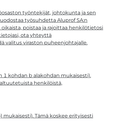
stöosaston työntekijät, johtokunta ja sen
 muodostaa työsuhdetta Aluprof SA:n
ikaista, poistaa ja rajoittaa henkilötietosi
ietojasi, ota yhteyttä
ä valitus viraston puheenjohtajalle.
lan 1 kohdan b alakohdan mukaisesti).
altuutetuista henkilöistä,
) mukaisesti). Tämä koskee erityisesti