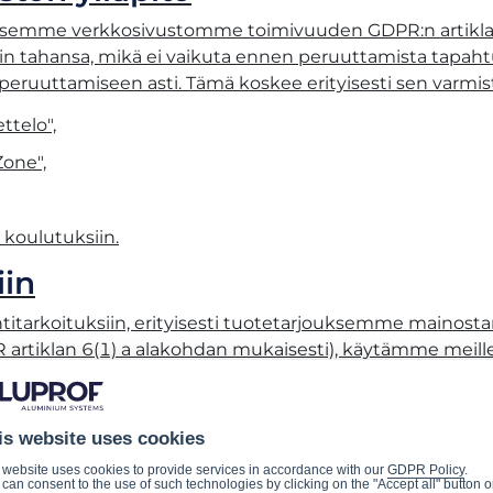
ksemme verkkosivustomme toimivuuden GDPR:n artiklan 6
n tahansa, mikä ei vaikuta ennen peruuttamista tapahtun
eruuttamiseen asti. Tämä koskee erityisesti sen varmist
ttelo",
Zone",
 koulutuksiin.
iin
titarkoituksiin, erityisesti tuotetarjouksemme mainost
 artiklan 6(1) a alakohdan mukaisesti), käytämme meill
istamme, tapahtumistamme ja promootioista.
 tiloissamme, käsittelemme henkilötietojasi (GDPR 6 ar
is website uses cookies
iden ja yhtiön omaisuuden turvallisuuden.
 website uses cookies to provide services in accordance with our
GDPR Policy
.
can consent to the use of such technologies by clicking on the "Accept all" button o