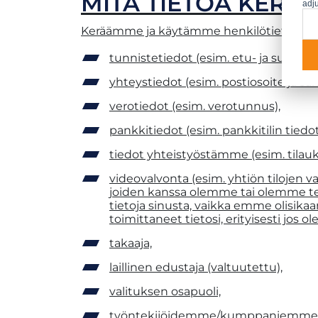
MITÄ TIETOA KER
adju
Keräämme ja käytämme henkilötietojasi sii
tunnistetiedot (esim. etu- ja sukunim
yhteystiedot (esim. postiosoite ja s
verotiedot (esim. verotunnus),
pankkitiedot (esim. pankkitilin tiedot
tiedot yhteistyöstämme (esim. tilaukse
videovalvonta (esim. yhtiön tilojen v
joiden kanssa olemme tai olemme tek
tietoja sinusta, vaikka emme olisikaa
toimittaneet tietosi, erityisesti jos ole
takaaja,
laillinen edustaja (valtuutettu),
valituksen osapuoli,
työntekijöidemme/kumppaniemme perh