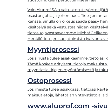
suostumuksen peruuttamiseen asti.
Vain Aluprof SA:n valtuutetut työntekijät/t
osaston johtaja, johon haet. Tietojen ant
kanssa. Sinulla on oikeus saada pääsy henkil
käsittelyä sekä vastustaa niiden käsittelyä
tietosuojavastaavaamme Michał Geilkeen
Henkilötietojen suojatoimisto (valvontav
Myyntiprosessi
Jos sinusta tulee asiakkaamme, tietojasi k
Tämä koskee erityisesti tietoja maksuista,
myyntiasiakirjojen myöntämisestä ja taku
Ostoprosessi
Jos meistä tulee asiakkaasi, tietojasi käy
maksutietoja, lähettäjän yhteystietoja ja 
www.aluprof.com -sivus