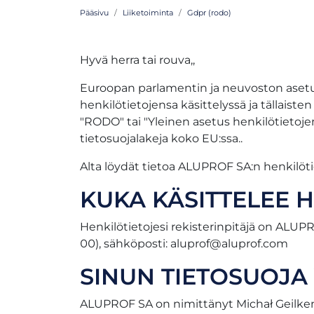
Pääsivu
Liiketoiminta
Gdpr (rodo)
Hyvä herra tai rouva,,
Euroopan parlamentin ja neuvoston asetu
henkilötietojensa käsittelyssä ja tällais
"RODO" tai "Yleinen asetus henkilötietoj
tietosuojalakeja koko EU:ssa..
Alta löydät tietoa ALUPROF SA:n henkilöti
KUKA KÄSITTELEE H
Henkilötietojesi rekisterinpitäjä on ALUPR
00), sähköposti:
aluprof@aluprof.com
SINUN TIETOSUOJA 
ALUPROF SA on nimittänyt Michał Geilken