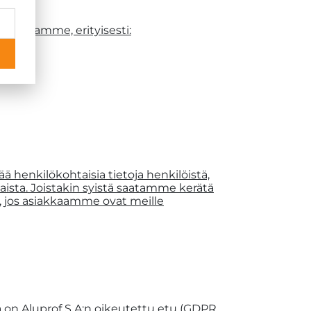
innassamme, erityisesti:
ä henkilökohtaisia tietoja henkilöistä,
sta. Joistakin syistä saatamme kerätä
i, jos asiakkaamme ovat meille
on Aluprof S.A:n oikeutettu etu (GDPR