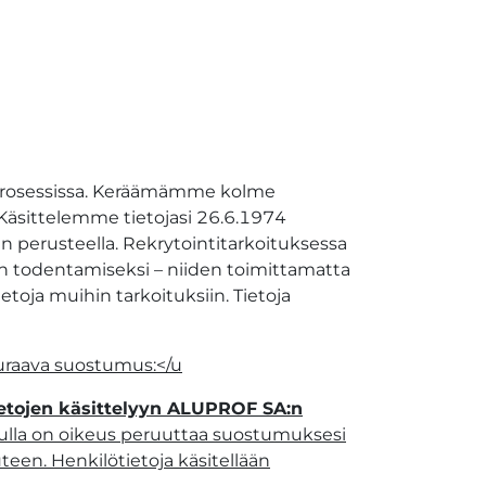
intiprosessissa. Keräämämme kolme
. Käsittelemme tietojasi 26.6.1974
ten perusteella. Rekrytointitarkoituksessa
n todentamiseksi – niiden toimittamatta
ietoja muihin tarkoituksiin. Tietoja
seuraava suostumus:</u
ietojen käsittelyyn ALUPROF SA:n
ulla on oikeus peruuttaa suostumuksesi
een. Henkilötietoja käsitellään