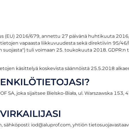
s (EU) 2016/679, annettu 27 päivänä huhtikuuta 2016, 
ten tietojen vapaasta liikkuvuudesta sekä direktiivin 95
en suojasta") tuli voimaan 25. toukokuuta 2018. GDPR:
etojen käsittelyä koskevista säännöistä 25.5.2018 alkaen
ENKILÖTIETOJASI?
OF SA, joka sijaitsee Bielsko-Biała, ul. Warszawska 153,
VIRKAILIJASI
, sähköposti:
iod@aluprof.com
, yhtiön tietosuojavastaa