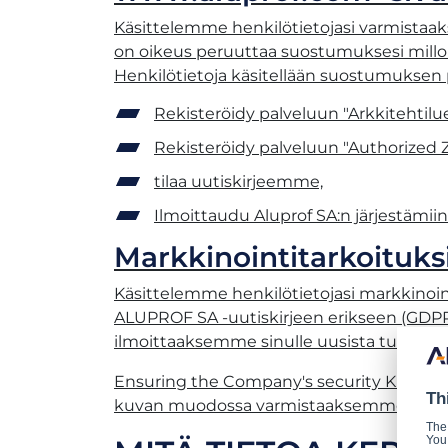
Käsittelemme henkilötietojasi varmistaa
on oikeus peruuttaa suostumuksesi milloi
Henkilötietoja käsitellään suostumuksen p
Rekisteröidy palveluun "Arkkitehtilue
Rekisteröidy palveluun "Authorized 
tilaa uutiskirjeemme,
Ilmoittaudu Aluprof SA:n järjestämiin
Markkinointitarkoituks
Käsittelemme henkilötietojasi markkinoin
ALUPROF SA -uutiskirjeen erikseen (GDPR
ilmoittaaksemme sinulle uusista tuotte
Ensuring the Company's security Kun olet
Th
kuvan muodossa varmistaaksemme henkilö
The
You 