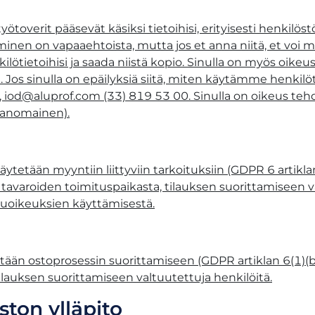
yötoverit pääsevät käsiksi tietoihisi, erityisesti henkilö
aminen on vapaaehtoista, mutta jos et anna niitä, et voi
ötietoihisi ja saada niistä kopio. Sinulla on myös oikeus o
. Jos sinulla on epäilyksiä siitä, miten käytämme henkilöt
,
iod@aluprof.com
(33) 819 53 00. Sinulla on oikeus tehd
iranomainen).
äytetään myyntiin liittyviin tarkoituksiin (GDPR 6 artik
 tavaroiden toimituspaikasta, tilauksen suorittamiseen v
uoikeuksien käyttämisestä.​
tetään ostoprosessin suorittamiseen (GDPR artiklan 6(1)(b
tilauksen suorittamiseen valtuutettuja henkilöitä.
ton ylläpito