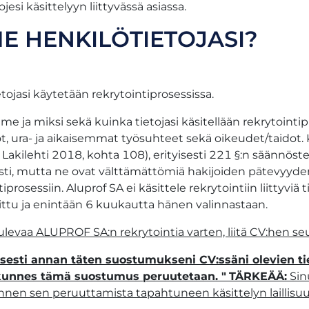
esi käsittelyyn liittyvässä asiassa.
ME HENKILÖTIETOJASI?
tojasi käytetään rekrytointiprosessissa.
äämme ja miksi sekä kuinka tietojasi käsitellään rekryto
dot, ura- ja aikaisemmat työsuhteet sekä oikeudet/taidot
: Lakilehti 2018, kohta 108), erityisesti 221 §:n säännös
sti, mutta ne ovat välttämättömiä hakijoiden pätevyyde
rosessiin. Aluprof SA ei käsittele rekrytointiin liittyviä t
ittu ja enintään 6 kuukautta hänen valinnastaan.
 tulevaa ALUPROF SA:n rekrytointia varten, liitä CV:hen 
sesti annan täten suostumukseni CV:ssäni olevien t
, kunnes tämä suostumus peruutetaan. "
TÄRKEÄÄ:
Sin
nen sen peruuttamista tapahtuneen käsittelyn laillisuut