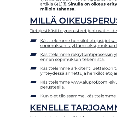
artikla 6(1)(f).
Sinulla on oikeus erit
milloin tahansa.
MILLÄ OIKEUSPERU
Tietojesi käsittelyperusteet johtuvat niiden
Käsittelemme henkilötietojasi, jotk
sopimuksen täyttämiseksi, mukaan l
Käsittelemme rekrytointiprosessin y
ennen sopimuksen tekemistä,
Käsittelemme arkkitehtiluetteloon t
yhteydessä annettuja henkilötietoj
Käsittelemme www.aluprof.com -sivus
perusteella,
Kun olet tiloissamme, käsittelemme k
KENELLE TARJOAM