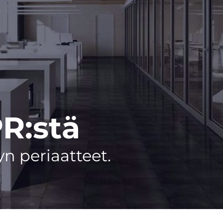
R:stä
yn periaatteet.