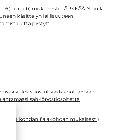
(1) a ja b) mukaisesti. TÄRKEÄÄ: Sinulla
een käsittelyn laillisuuteen.
amista, että pystyt:
amiseksi. Jos suostut vastaanottamaan
e antamaasi sähköpostiosoitetta
tiklan 1 kohdan f alakohdan mukaisesti)
r