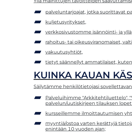
Yllä mainittujen tavoitteiden saavuttamis
palveluntarjoajat, jotka suorittavat 
kuljetusyritykset,
verkkosivustomme isännöinti- ja yll
rahoitus- tai oikeusviranomaiset, valti
vakuutusyhtiöt,
tietyt säännellyt ammatilaiset, kuten 
KUINKA KAUAN KÄS
Säilytämme henkilötietojasi sovellettavan 
Palveluihimme "Arkkitehtiluettelo", "
palvelun/uutiskirjeen tilauksen lopet
kursseillemme ilmoittautumisen yhte
myyntiä/ostoa varten kerättyjä tieto
enintään 10 vuoden ajan;