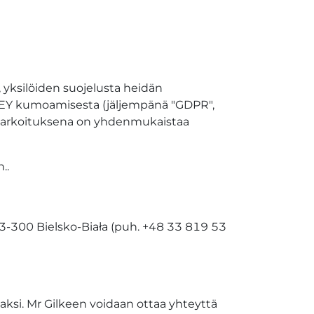
yksilöiden suojelusta heidän
/46/EY kumoamisesta (jäljempänä "GDPR",
n tarkoituksena on yhdenmukaistaa
..
 43-300 Bielsko-Biała (puh. +48 33 819 53
vaksi. Mr Gilkeen voidaan ottaa yhteyttä