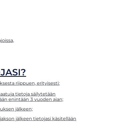
joissa,
JASI?
esta riippuen, erityisesti:
aatuja tietoja säilytetään
llään enintään 3 vuoden ajan;
uksen jälkeen;
kson jälkeen tietojasi käsitellään