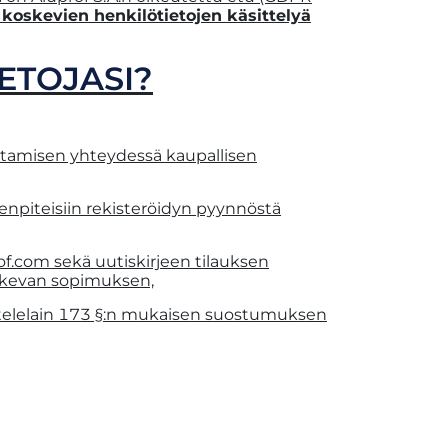
a koskevien henkilötietojen käsittelyä
ETOJASI?
uttamisen yhteydessä kaupallisen
npiteisiin rekisteröidyn pyynnöstä
f.com sekä uutiskirjeen tilauksen
oskevan sopimuksen,
a telelain 173 §:n mukaisen suostumuksen