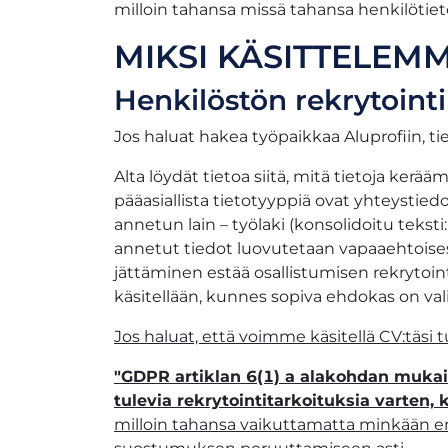
milloin tahansa missä tahansa henkilötietoj
MIKSI KÄSITTELEM
Henkilöstön rekrytointi
Jos haluat hakea työpaikkaa Aluprofiin, tie
Alta löydät tietoa siitä, mitä tietoja ker
pääasiallista tietotyyppiä ovat yhteystie
annetun lain – työlaki (konsolidoitu teksti
annetut tiedot luovutetaan vapaaehtoise
jättäminen estää osallistumisen rekrytointip
käsitellään, kunnes sopiva ehdokas on val
Jos haluat, että voimme käsitellä CV:täsi
"GDPR artiklan 6(1) a alakohdan mukai
tulevia rekrytointitarkoituksia varten
milloin tahansa vaikuttamatta minkään en