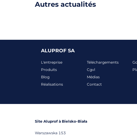
Autres actualités
ALUPROF SA
L'entreprise
Téléchargements
G
Produits
Cgvl
Pl
Blog
Médias
Réalisations
Contact
Site Aluprof à Bielsko-Biała
Warszawska 153