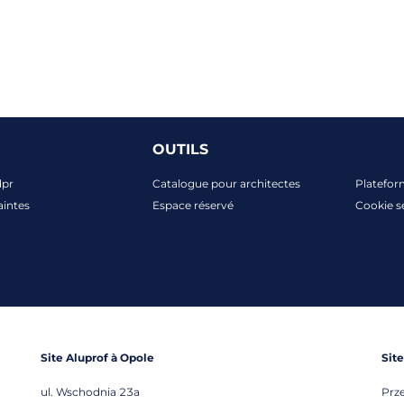
OUTILS
dpr
Catalogue pour architectes
Platefor
aintes
Espace réservé
Cookie s
Site Aluprof à Opole
Sit
ul. Wschodnia 23a
Prz