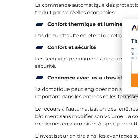
La commande automatique des protections 
traduit par de réelles économies.
Confort thermique et lumineux co
Pas de surchauffe en été ni de refroidiss
Th
Confort et sécurité
The
You 
Les scénarios programmés dans le système
adju
sécurité.
Cohérence avec les autres élémen
La domotique peut englober non seulement
important dans les entrées et les terrass
Le recours à l’automatisation des fenêtres
bâtiment sans modifier son volume. La com
modernes en aluminium Aluprof permetten
L’investisseur en tire ainsi les avantages s