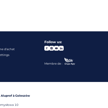
Follow us:
me d'achat
ettings
Membre de :
e Aluprof à Goleszów
emysłowa 10