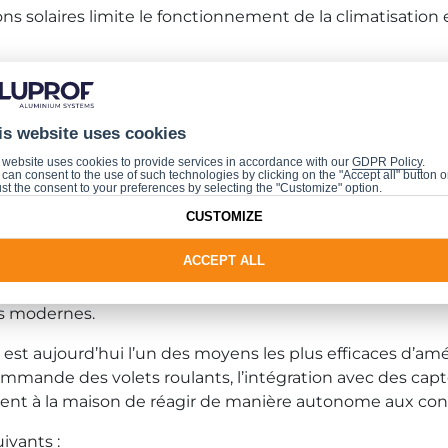
solaires limite le fonctionnement de la climatisation 
nstant
ement en hiver, sans intervention manuelle.
is website uses cookies
 website uses cookies to provide services in accordance with our
GDPR Policy
.
can consent to the use of such technologies by clicking on the "Accept all" button o
 domotique ferment automatiquement les volets, renforç
st the consent to your preferences by selecting the "Customize" option.
CUSTOMIZE
ts du bâtiment
ACCEPT ALL
 les stores, mais aussi les fenêtres et les
portes couli
es modernes.
 est aujourd’hui l’un des moyens les plus efficaces d’amél
mande des volets roulants, l’intégration avec des capte
t à la maison de réagir de manière autonome aux condi
uivants :