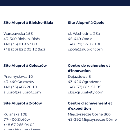
Site Aluprof à Bielsko-Biała
Site Aluprof à Opole
Warszawska 153
ul. Wschodnia 23a
43-300
Bielsko-Biała
45-449
Opole
+48 (33) 819 53 00
+48 (77) 55 32 100
+48 (33) 822 05 12 (fax)
opole@aluprof.com
Site Aluprof à Goleszów
Centre de recherche et
d'innovation
Przemysłowa 10
Dojazdowa 5
43-440
Goleszów
43-426
Ogrodzona
+48 (33) 483 20 10
+48 (33) 819 51 95
aluprof@aluprof.com
cbi@grupakety.com
Site Aluprof à Złotów
Centre d'achèvement et
d'expédition
Kujańska 10E
Międzyrzecze Górne 866
77-400
Złotów
43-392
Międzyrzecze Górne
+48 67 265 04 02
aluprof@aluprof.com