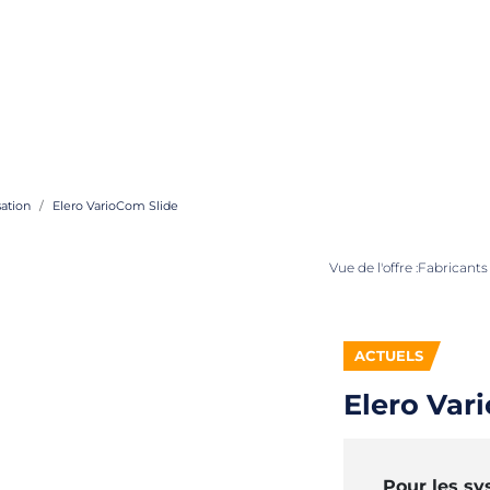
ation
Elero VarioCom Slide
Vue de l'offre :
Fabricants 
ACTUELS
Elero Var
Pour les s