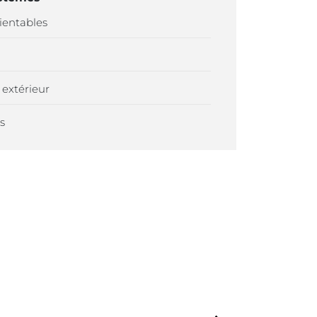
rientables
 extérieur
s