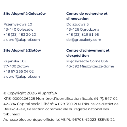
Site Aluprof à Goleszów
Centre de recherche et
d'innovation
Przemysłowa 10
Dojazdowa 5
43-440
Goleszów
43-426
Ogrodzona
+48 (33) 483 20 10
+48 (33) 819 51 95
aluprof@aluprof.com
cbi@grupakety.com
Site Aluprof à Złotów
Centre d'achèvement et
d'expédition
Kujańska 10E
Międzyrzecze Górne 866
77-400
Złotów
43-392
Międzyrzecze Górne
+48 67 265 04 02
aluprof@aluprof.com
© Copyright 2026 Aluprof SA
KRS:
Numéro d’identification fiscale (NIP):
0000106225
547-02-
Capital social libéré:
42-884
4 028 350 PLN Tribunal de district de
Bielsko-Biała, 8e section commerciale du registre national des
tribunaux
Adresse électronique officielle:
AE:PL-96706-42023-SSEVB-21