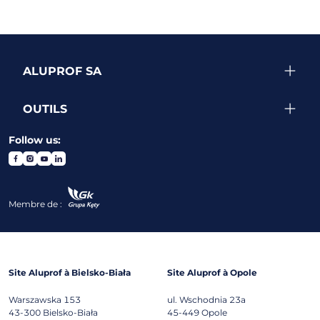
ALUPROF SA
OUTILS
Follow us:
Membre de :
Site Aluprof à Bielsko-Biała
Site Aluprof à Opole
Warszawska 153
ul. Wschodnia 23a
43-300
Bielsko-Biała
45-449
Opole