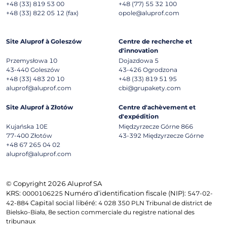
+48 (33) 819 53 00
+48 (77) 55 32 100
+48 (33) 822 05 12 (fax)
opole@aluprof.com
Site Aluprof à Goleszów
Centre de recherche et
d'innovation
Przemysłowa 10
Dojazdowa 5
43-440
Goleszów
43-426
Ogrodzona
+48 (33) 483 20 10
+48 (33) 819 51 95
aluprof@aluprof.com
cbi@grupakety.com
Site Aluprof à Złotów
Centre d'achèvement et
d'expédition
Kujańska 10E
Międzyrzecze Górne 866
77-400
Złotów
43-392
Międzyrzecze Górne
+48 67 265 04 02
aluprof@aluprof.com
© Copyright 2026 Aluprof SA
KRS:
Numéro d’identification fiscale (NIP):
0000106225
547-02-
Capital social libéré:
42-884
4 028 350 PLN Tribunal de district de
Bielsko-Biała, 8e section commerciale du registre national des
tribunaux