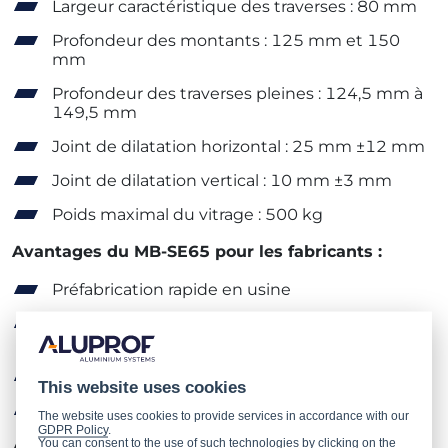
Largeur caractéristique des traverses : 80 mm
Profondeur des montants : 125 mm et 150
mm
Profondeur des traverses pleines : 124,5 mm à
149,5 mm
Joint de dilatation horizontal : 25 mm ±12 mm
Joint de dilatation vertical : 10 mm ±3 mm
Poids maximal du vitrage : 500 kg
Avantages du MB-SE65 pour les fabricants :
Préfabrication rapide en usine
Connecteurs avec distribution contrôlée de
colle dans les coins
Large éventail d’options de vitrage
This website uses cookies
Produit final de haute qualité
The website uses cookies to provide services in accordance with our
GDPR Policy
.
You can consent to the use of such technologies by clicking on the
Avantages du MB-SE65 pour les architectes :