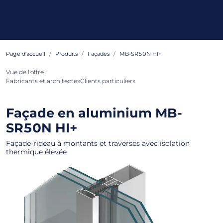
Page d'accueil
Produits
Façades
MB-SR50N HI+
Vue de l'offre :
Fabricants et architectes
Clients particuliers
Façade en aluminium
MB-
SR50N HI+
Façade-rideau à montants et traverses avec isolation
thermique élevée