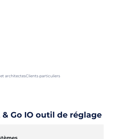
et architectes
Clients particuliers
 & Go IO outil de réglage
ystèmes