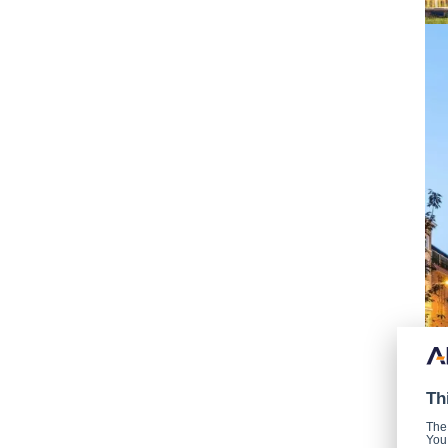
Th
The
You 