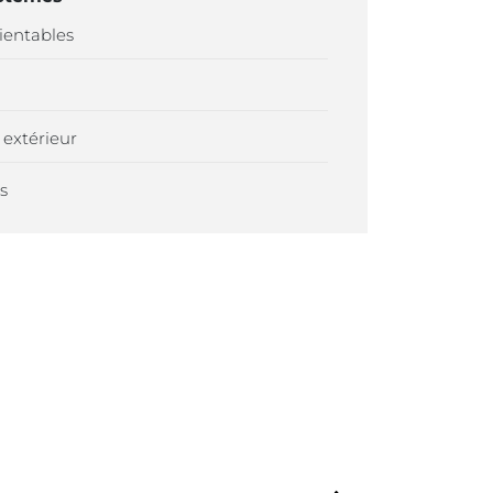
rientables
 extérieur
s