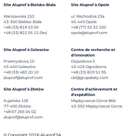
Site Aluprof à Bielsko-Biała
Site Aluprof à Opole
Warszawska 153
ul. Wschodnia 23a
43-300
Bielsko-Biała
45-449
Opole
+48 (33) 819 53 00
+48 (77) 55 32 100
+48 (33) 822 05 12 (fax)
opole@aluprof.com
Site Aluprof à Goleszów
Centre de recherche et
d'innovation
Przemysłowa 10
Dojazdowa 5
43-440
Goleszów
43-426
Ogrodzona
+48 (33) 483 20 10
+48 (33) 819 51 95
aluprof@aluprof.com
cbi@grupakety.com
Site Aluprof à Złotów
Centre d'achèvement et
d'expédition
Kujańska 10E
Międzyrzecze Górne 866
77-400
Złotów
43-392
Międzyrzecze Górne
+48 67 265 04 02
aluprof@aluprof.com
© Copyright 2026 Aluprof SA