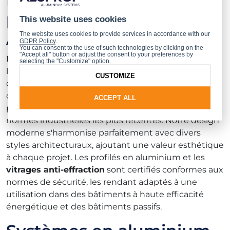
portes et fenêtres
This website uses cookies
Aluprof ?
The website uses cookies to provide services in accordance with our
GDPR Policy
.
You can consent to the use of such technologies by clicking on the
"Accept all" button or adjust the consent to your preferences by
Nos produits se démarquent principalement par
selecting the "Customize" option.
leur fonctionnalité, leur design moderne et la qualité
CUSTOMIZE
de leur fabrication. Nous investissons constamment
dans la recherche et le développement pour
ACCEPT ALL
présenter des solutions innovantes conformes aux
normes industrielles les plus récentes. Notre design
moderne s'harmonise parfaitement avec divers
styles architecturaux, ajoutant une valeur esthétique
à chaque projet. Les profilés en aluminium et les
vitrages anti-effraction
sont certifiés conformes aux
normes de sécurité, les rendant adaptés à une
utilisation dans des bâtiments à haute efficacité
énergétique et des bâtiments passifs.