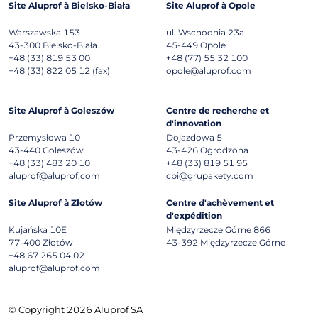
Site Aluprof à Bielsko-Biała
Site Aluprof à Opole
Warszawska 153
ul. Wschodnia 23a
43-300
Bielsko-Biała
45-449
Opole
+48 (33) 819 53 00
+48 (77) 55 32 100
+48 (33) 822 05 12 (fax)
opole@aluprof.com
Site Aluprof à Goleszów
Centre de recherche et
d'innovation
Przemysłowa 10
Dojazdowa 5
43-440
Goleszów
43-426
Ogrodzona
+48 (33) 483 20 10
+48 (33) 819 51 95
aluprof@aluprof.com
cbi@grupakety.com
Site Aluprof à Złotów
Centre d'achèvement et
d'expédition
Kujańska 10E
Międzyrzecze Górne 866
77-400
Złotów
43-392
Międzyrzecze Górne
+48 67 265 04 02
aluprof@aluprof.com
© Copyright 2026 Aluprof SA