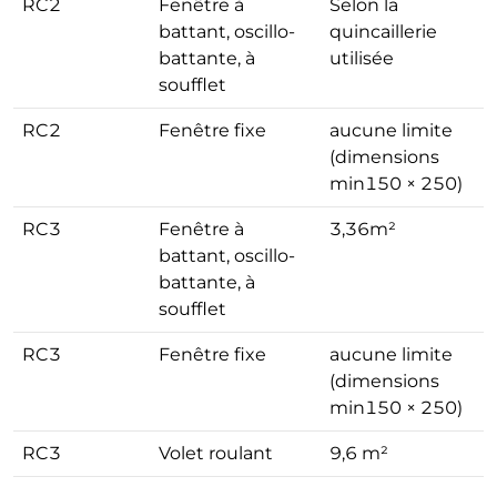
RC2
Fenêtre à
Selon la
battant, oscillo-
quincaillerie
battante, à
utilisée
soufflet
RC2
Fenêtre fixe
aucune limite
(dimensions
min150 × 250)
RC3
Fenêtre à
3,36m²
battant, oscillo-
battante, à
soufflet
RC3
Fenêtre fixe
aucune limite
(dimensions
min150 × 250)
RC3
Volet roulant
9,6 m²