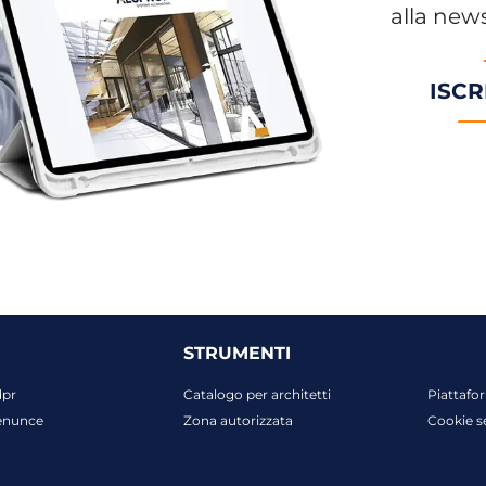
alla news
ISCR
STRUMENTI
dpr
Catalogo per architetti
Piattafo
enunce
Zona autorizzata
Cookie s