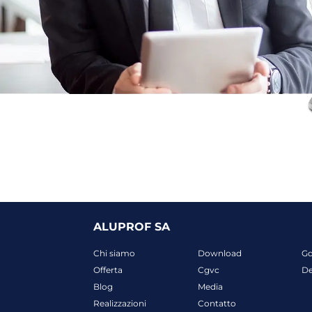
ALUPROF SA
Chi siamo
Download
G
Offerta
Cgvc
D
Blog
Media
Realizzazioni
Contatto