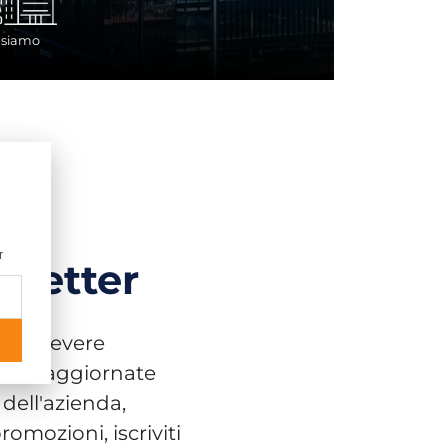
 siamo
r
sletter
ri ricevere
ioni aggiornate
a dell'azienda,
promozioni, iscriviti