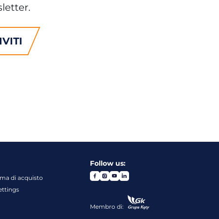
letter.
IVITI
Follow us:
rma di acquisto
ettings
Membro di: