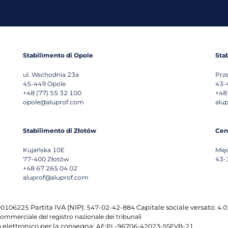
Stabilimento di Opole
Sta
ul. Wschodnia 23a
Prz
45-449
Opole
43-
+48 (77) 55 32 100
+48
opole@aluprof.com
alu
Stabilimento di Złotów
Cen
Kujańska 10E
Mię
77-400
Złotów
43-
+48 67 265 04 02
aluprof@aluprof.com
Partita IVA (NIP):
Capitale sociale versato:
0106225
547-02-42-884
4.02
ommerciale del registro nazionale dei tribunali
o elettronico per la consegna:
AE:PL-96706-42023-SSEVB-21