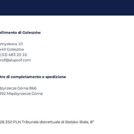
bilimento di Goleszów
emysłowa 10
440
Goleszów
 (33) 483 20 10
prof@aluprof.com
tro di completamento e spedizione
dzyrzecze Górne 866
392
Międzyrzecze Górne
8.350 PLN Tribunale distrettuale di Bielsko-Biała, 8ª