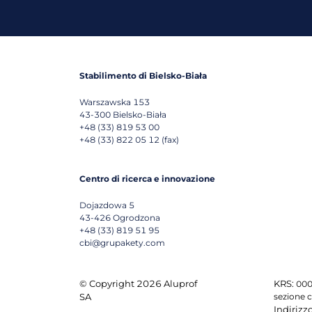
Stabilimento di Bielsko-Biała
Warszawska 153
43-300
Bielsko-Biała
+48 (33) 819 53 00
+48 (33) 822 05 12 (fax)
Centro di ricerca e innovazione
Dojazdowa 5
43-426
Ogrodzona
+48 (33) 819 51 95
cbi@grupakety.com
© Copyright 2026 Aluprof
KRS:
000
SA
sezione c
Indirizz