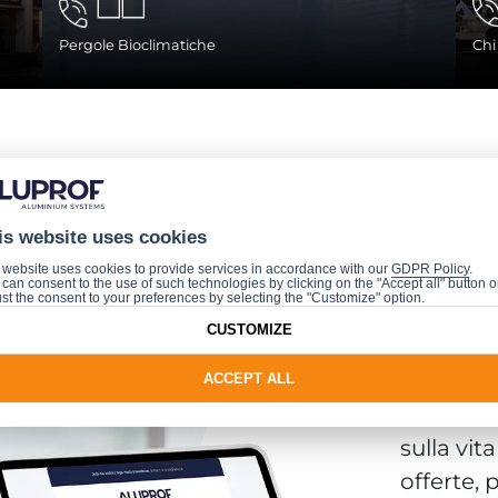
Pergole Bioclimatiche
Chi
is website uses cookies
 website uses cookies to provide services in accordance with our
GDPR Policy
.
can consent to the use of such technologies by clicking on the "Accept all" button o
New
st the consent to your preferences by selecting the "Customize" option.
CUSTOMIZE
Se deside
ACCEPT ALL
informaz
sulla vit
offerte, 