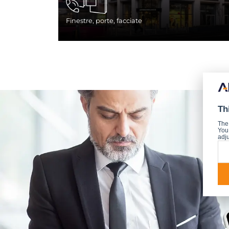
Finestre, porte, facciate
Th
The
You 
adju