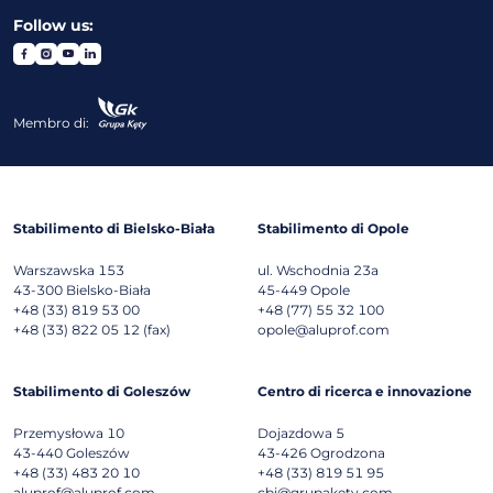
Follow us:
Membro di:
Stabilimento di Bielsko-Biała
Stabilimento di Opole
Warszawska 153
ul. Wschodnia 23a
43-300
Bielsko-Biała
45-449
Opole
+48 (33) 819 53 00
+48 (77) 55 32 100
+48 (33) 822 05 12 (fax)
opole@aluprof.com
Stabilimento di Goleszów
Centro di ricerca e innovazione
Przemysłowa 10
Dojazdowa 5
43-440
Goleszów
43-426
Ogrodzona
+48 (33) 483 20 10
+48 (33) 819 51 95
aluprof@aluprof.com
cbi@grupakety.com