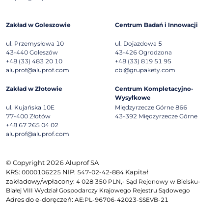
Zakład w Goleszowie
Centrum Badań i Innowacji
ul. Przemysłowa 10
ul. Dojazdowa 5
43-440
Goleszów
43-426
Ogrodzona
+48 (33) 483 20 10
+48 (33) 819 51 95
aluprof@aluprof.com
cbi@grupakety.com
Zakład w Złotowie
Centrum Kompletacyjno-
Wysyłkowe
ul. Kujańska 10E
Międzyrzecze Górne 866
77-400
Złotów
43-392
Międzyrzecze Górne
+48 67 265 04 02
aluprof@aluprof.com
© Copyright 2026 Aluprof SA
KRS:
NIP:
Kapitał
0000106225
547-02-42-884
zakładowy/wpłacony:
4 028 350 PLN,- Sąd Rejonowy w Bielsku-
Białej VIII Wydział Gospodarczy Krajowego Rejestru Sądowego
Adres do e-doręczeń:
AE:PL-96706-42023-SSEVB-21