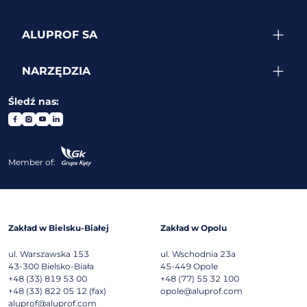
ALUPROF SA
NARZĘDZIA
Śledź nas:
Member of:
Zakład w Bielsku-Białej
Zakład w Opolu
ul. Warszawska 153
ul. Wschodnia 23a
43-300
Bielsko-Biała
45-449
Opole
+48 (33) 819 53 00
+48 (77) 55 32 100
+48 (33) 822 05 12 (fax)
opole@aluprof.com
aluprof@aluprof.com