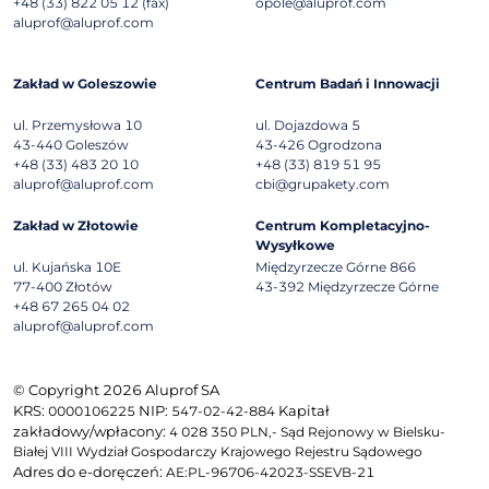
+48 (33) 822 05 12 (fax)
opole@aluprof.com
aluprof@aluprof.com
Zakład w Goleszowie
Centrum Badań i Innowacji
ul. Przemysłowa 10
ul. Dojazdowa 5
43-440
Goleszów
43-426
Ogrodzona
+48 (33) 483 20 10
+48 (33) 819 51 95
aluprof@aluprof.com
cbi@grupakety.com
Zakład w Złotowie
Centrum Kompletacyjno-
Wysyłkowe
ul. Kujańska 10E
Międzyrzecze Górne 866
77-400
Złotów
43-392
Międzyrzecze Górne
+48 67 265 04 02
aluprof@aluprof.com
© Copyright 2026 Aluprof SA
KRS:
NIP:
Kapitał
0000106225
547-02-42-884
zakładowy/wpłacony:
4 028 350 PLN,- Sąd Rejonowy w Bielsku-
Białej VIII Wydział Gospodarczy Krajowego Rejestru Sądowego
Adres do e-doręczeń:
AE:PL-96706-42023-SSEVB-21