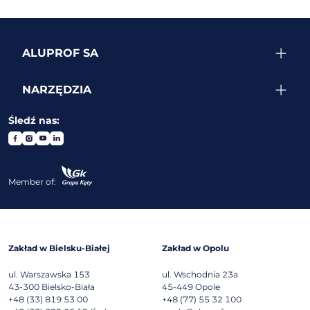
ALUPROF SA
NARZĘDZIA
Śledź nas:
Member of:
Zakład w Bielsku-Białej
Zakład w Opolu
ul. Warszawska 153
ul. Wschodnia 23a
43-300
Bielsko-Biała
45-449
Opole
+48 (33) 819 53 00
+48 (77) 55 32 100