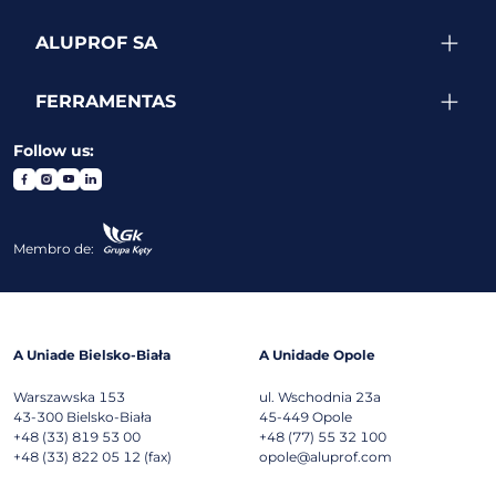
ALUPROF SA
FERRAMENTAS
Follow us:
Membro de:
A Uniade Bielsko-Biała
A Unidade Opole
Warszawska 153
ul. Wschodnia 23a
43-300
Bielsko-Biała
45-449
Opole
+48 (33) 819 53 00
+48 (77) 55 32 100
+48 (33) 822 05 12 (fax)
opole@aluprof.com