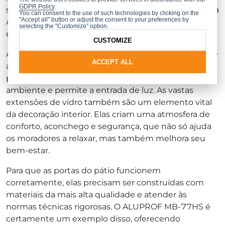
GDPR Policy
.
sistema de portas de correr eleváveis MB-77HS HI da
You can consent to the use of such technologies by clicking on the
"Accept all" button or adjust the consent to your preferences by
ALUPROF. Mais uma vez, esta é uma solução com
selecting the "Customize" option.
excelentes parâmetros térmicos.
CUSTOMIZE
A colocação de vidros panorâmicos em jogo para que
ACCEPT ALL
a área de estar se abra para um jardim interno
proporciona um contato desimpedido com o
ambiente e permite a entrada de luz. As vastas
extensões de vidro também são um elemento vital
da decoração interior. Elas criam uma atmosfera de
conforto, aconchego e segurança, que não só ajuda
os moradores a relaxar, mas também melhora seu
bem-estar.
Para que as portas do pátio funcionem
corretamente, elas precisam ser construídas com
materiais da mais alta qualidade e atender às
normas técnicas rigorosas. O ALUPROF MB-77HS é
certamente um exemplo disso, oferecendo