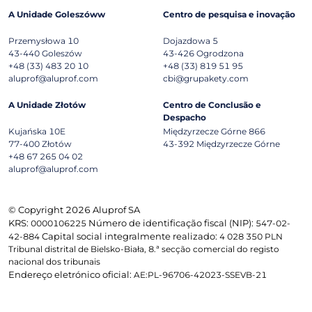
A Unidade Goleszóww
Centro de pesquisa e inovação
Przemysłowa 10
Dojazdowa 5
43-440
Goleszów
43-426
Ogrodzona
+48 (33) 483 20 10
+48 (33) 819 51 95
aluprof@aluprof.com
cbi@grupakety.com
A Unidade Złotów
Centro de Conclusão e
Despacho
Kujańska 10E
Międzyrzecze Górne 866
77-400
Złotów
43-392
Międzyrzecze Górne
+48 67 265 04 02
aluprof@aluprof.com
© Copyright 2026 Aluprof SA
KRS:
Número de identificação fiscal (NIP):
0000106225
547-02-
Capital social integralmente realizado:
42-884
4 028 350 PLN
Tribunal distrital de Bielsko-Biała, 8.ª secção comercial do registo
nacional dos tribunais
Endereço eletrónico oficial:
AE:PL-96706-42023-SSEVB-21