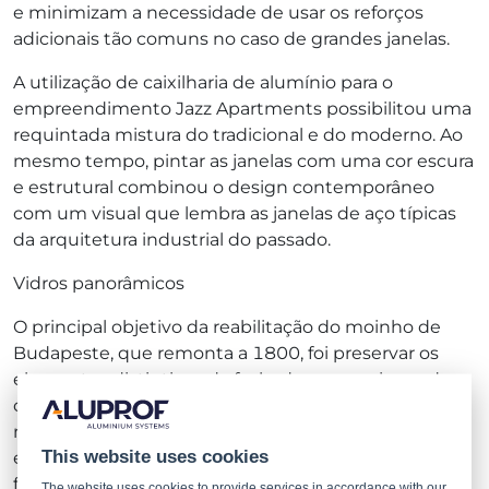
e minimizam a necessidade de usar os reforços
adicionais tão comuns no caso de grandes janelas.
A utilização de caixilharia de alumínio para o
empreendimento Jazz Apartments possibilitou uma
requintada mistura do tradicional e do moderno. Ao
mesmo tempo, pintar as janelas com uma cor escura
e estrutural combinou o design contemporâneo
com um visual que lembra as janelas de aço típicas
da arquitetura industrial do passado.
Vidros panorâmicos
O principal objetivo da reabilitação do moinho de
Budapeste, que remonta a 1800, foi preservar os
elementos distintivos da fachada, proporcionando
conforto ao utilizador, empregando os melhores
materiais contemporâneos disponíveis. As
This website uses cookies
expectativas dos projetistas a esse respeito também
foram totalmente atendidas graças ao uso do
The website uses cookies to provide services in accordance with our