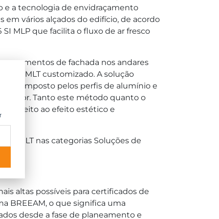
io e a tecnologia de envidraçamento
 em vários alçados do edifício, de acordo
 MLP que facilita o fluxo de ar fresco
 dos segmentos de fachada nos andares
SR60N MLT customizado. A solução
ga é composto pelos perfis de alumínio e
e inferior. Tanto este método quanto o
respeito ao efeito estético e
r
E80 MLT nas categorias Soluções de
s altas possíveis para certificados de
tema BREEAM, o que significa uma
licados desde a fase de planeamento e