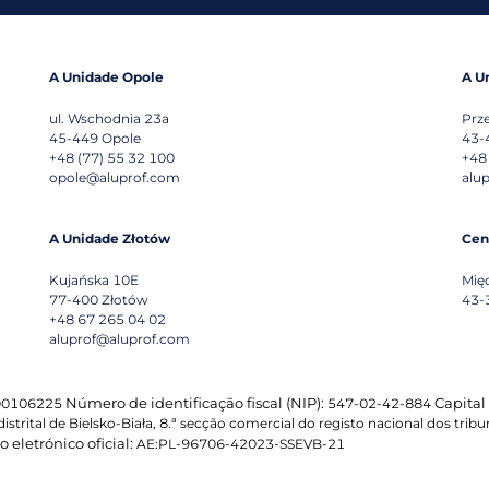
A Unidade Opole
A U
ul. Wschodnia 23a
Prz
45-449
Opole
43-
+48 (77) 55 32 100
+48
opole@aluprof.com
alu
A Unidade Złotów
Cen
Kujańska 10E
Mię
77-400
Złotów
43-
+48 67 265 04 02
aluprof@aluprof.com
Número de identificação fiscal (NIP):
Capital
0106225
547-02-42-884
distrital de Bielsko-Biała, 8.ª secção comercial do registo nacional dos tribu
 eletrónico oficial:
AE:PL-96706-42023-SSEVB-21