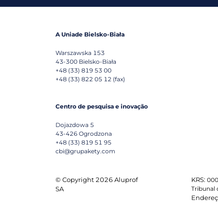
A Uniade Bielsko-Biała
Warszawska 153
43-300
Bielsko-Biała
+48 (33) 819 53 00
+48 (33) 822 05 12 (fax)
Centro de pesquisa e inovação
Dojazdowa 5
43-426
Ogrodzona
+48 (33) 819 51 95
cbi@grupakety.com
© Copyright 2026 Aluprof
KRS:
000
SA
Tribunal 
Endereço