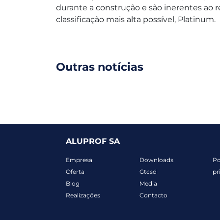
durante a construção e são inerentes ao re
classificação mais alta possível, Platinum.
Outras notícias
ALUPROF SA
Empresa
Downloads
Po
Oferta
Gtcsd
pr
Blog
Media
Realizações
Contacto