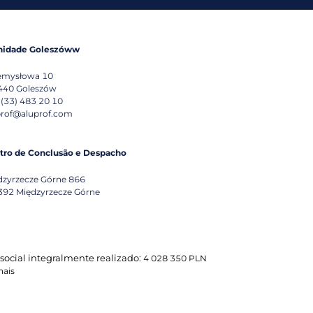
nidade Goleszóww
emysłowa 10
440
Goleszów
 (33) 483 20 10
prof@aluprof.com
tro de Conclusão e Despacho
dzyrzecze Górne 866
392
Międzyrzecze Górne
 social integralmente realizado:
4 028 350 PLN
nais