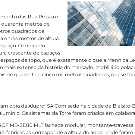
amento das Rua Prosta e
 e quarenta metros de
etros quadrados de
ta e três metros de altura,
 espaço. O mercado
ra crescente de espaços
em espaços de topo, que é exatamente o que a Mennica Le
 mais extenso da história do mercado imobiliário polac
 de quarenta e cinco mil metros quadrados, quase todo 
ram obra da Aluprof SA Com sede na cidade de Bielsko-Bi
e alumínio. Os sistemas da Torre foram criados em colabo
PROF MB-SE80 MLT fachada modular, montante-travessa, f
ré-fabricados corresponde à altura do andar onde foram i