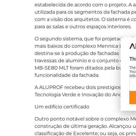
estabelecida de acordo com o projeto. A 
utilizada para os segmentos da fachada pe
com a visão dos arquitetos. O sistema é 
para as salas e outros espaços interiores.
O segundo sistema, que foi projetado so
mais baixos do complexo Mennica Legacy
destina-se à produção de fachadas cortin
Th
travessas de alumínio e o conjunto de per
MB-SE80 MLT foram ditados pela busca de f
The
You 
funcionalidade da fachada.
adju
A ALUPROF recebeu dois prestigiosos pré
Tecnologia Verde e Inovação do Ano.
Um edifício certificado
Outro ponto notável sobre o complexo Menn
construção de última geração. Alcançou u
classificação de Excelente; ou seja, os p