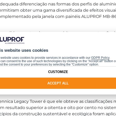
adequada diferenciação nas formas dos perfis de alumín
rmitiram obter uma gama diversificada de efeitos visuais
complementado pela janela com painéis ALUPROF MB-86 SI
b medida para atender aos requisitos para a construção
 Tower, é o sistema de fachada montante-travessa MB-
as leves do tipo em escada. O sistema de suporte de car
is website uses cookies
fis isolados que encerram a estrutura na parte superior 
ormas de cumprir as intenções do projetista no que diz 
 website uses cookies to provide services in accordance with our
GDPR Policy
.
can consent to the use of such technologies by clicking on the "Accept all" button o
st the consent to your preferences by selecting the "Customize" option.
CUSTOMIZE
mios CIJ Polónia pelo sistema de fachada modular MB-S
ACCEPT ALL
ica Legacy Tower é que ele obteve as classificações mai
m resultado superior a oitenta e oito por cento no sis
rincípios da construção sustentável e ecológica foram ap