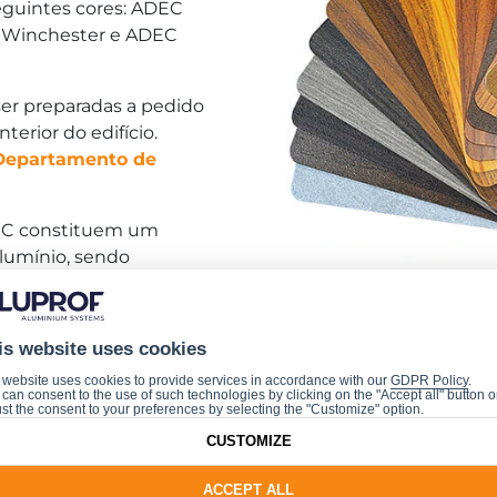
eguintes cores: ADEC
 Winchester e ADEC
er preparadas a pedido
terior do edifício.
Departamento de
DEC constituem um
lumínio, sendo
es de madeira.
as portas de entrada.
is website uses cookies
 website uses cookies to provide services in accordance with our
GDPR Policy
.
can consent to the use of such technologies by clicking on the "Accept all" button o
st the consent to your preferences by selecting the "Customize" option.
CUSTOMIZE
ACCEPT ALL