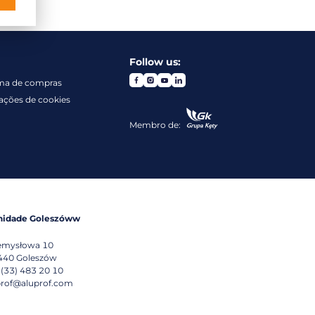
Follow us:
ma de compras
ações de cookies
Membro de:
nidade Goleszóww
emysłowa 10
440
Goleszów
 (33) 483 20 10
prof@aluprof.com