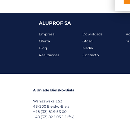
ALUPROF SA
Empresa
Downloads
Po
Oferta
Gtcsd
pr
Blog
Media
Realizações
Contacto
A Uniade Bielsko-Biała
Warszawska 153
43-300
Bielsko-Biała
+48 (33) 819 53 00
+48 (33) 822 05 12 (fax)