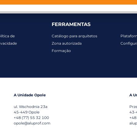
FERRAMENTAS
lítica de
Catálogo para arquitetos
Platafor
ivacidade
Zona autorizada
Configur
Formação
A Unidade Opole
A U
ul. Wschodnia 23a
Prz
45-449
Opole
43-
+48 (77) 55 32 100
+48
opole@aluprof.com
alu