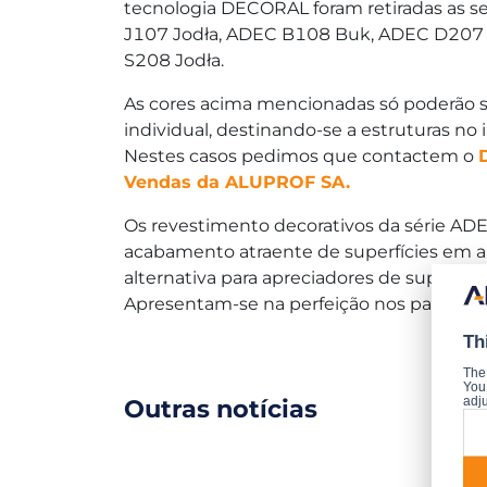
tecnologia DECORAL foram retiradas as s
J107 Jodła, ADEC B108 Buk, ADEC D207
S208 Jodła.
As cores acima mencionadas só poderão s
individual, destinando-se a estruturas no in
Nestes casos pedimos que contactem o
Vendas da ALUPROF SA.
Os revestimento decorativos da série A
acabamento atraente de superfícies em a
alternativa para apreciadores de superfíci
Apresentam-se na perfeição nos painéis d
Th
The
You 
Outras notícias
adju