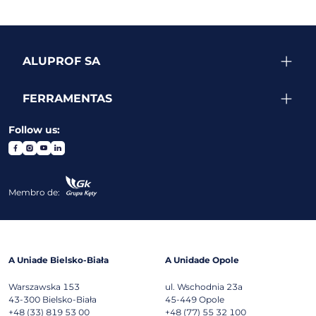
ALUPROF SA
FERRAMENTAS
Follow us:
Membro de:
A Uniade Bielsko-Biała
A Unidade Opole
Warszawska 153
ul. Wschodnia 23a
43-300
Bielsko-Biała
45-449
Opole
+48 (33) 819 53 00
+48 (77) 55 32 100