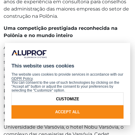
anos de experiência em consultoria para conselhos
de administração das maiores empresas do setor de
construção na Polônia.
Uma competição prestigiada reconhecida na
Polônia e no mundo inteiro
A competição "Edifício do Ano criado com os
sistemas ALUPROF" é um evento respeitado no
setor e apreciado tanto na Polônia quanto
This website uses cookies
internacionalmente. Cerca de seiscentos edifícios
The website uses cookies to provide services in accordance with our
inscritos nas quatro competições realizadas até
GDPR Policy
.
You can consent to the use of such technologies by clicking on the
agora estão localizados em diversos países, incluindo
"Accept all" button or adjust the consent to your preferences by
Polônia, Estados Unidos, República Tcheca, Reino
selecting the "Customize" option.
Unido e Bélgica. A lista de vencedores inclui edifícios
CUSTOMIZE
prestigiados e admirados como o complexo de
escritórios .KTW em Katowice, a faculdade de línguas
ACCEPT ALL
modernas e o instituto de linguística aplicada da
Universidade de Varsóvia, o hotel Nobu Varsóvia, o
complexo das cervejarias de Varsóvia, Cedet,