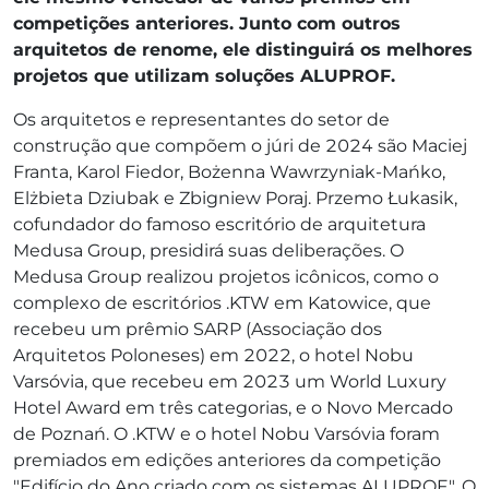
competições anteriores. Junto com outros
arquitetos de renome, ele distinguirá os melhores
projetos que utilizam soluções ALUPROF.
Os arquitetos e representantes do setor de
construção que compõem o júri de 2024 são Maciej
Franta, Karol Fiedor, Bożenna Wawrzyniak-Mańko,
Elżbieta Dziubak e Zbigniew Poraj. Przemo Łukasik,
cofundador do famoso escritório de arquitetura
Medusa Group, presidirá suas deliberações. O
Medusa Group realizou projetos icônicos, como o
complexo de escritórios .KTW em Katowice, que
recebeu um prêmio SARP (Associação dos
Arquitetos Poloneses) em 2022, o hotel Nobu
Varsóvia, que recebeu em 2023 um World Luxury
Hotel Award em três categorias, e o Novo Mercado
de Poznań. O .KTW e o hotel Nobu Varsóvia foram
premiados em edições anteriores da competição
"Edifício do Ano criado com os sistemas ALUPROF". O