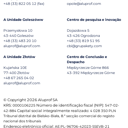
+48 (33) 822 05 12 (fax)
opole@aluprof.com
A Unidade Goleszóww
Centro de pesquisa e inovação
Przemysłowa 10
Dojazdowa 5
43-440
Goleszów
43-426
Ogrodzona
+48 (33) 483 20 10
+48 (33) 819 51 95
aluprof@aluprof.com
cbi@grupakety.com
A Unidade Złotów
Centro de Conclusão e
Despacho
Kujańska 10E
Międzyrzecze Górne 866
77-400
Złotów
43-392
Międzyrzecze Górne
+48 67 265 04 02
aluprof@aluprof.com
© Copyright 2026 Aluprof SA
KRS:
Número de identificação fiscal (NIP):
0000106225
547-02-
Capital social integralmente realizado:
42-884
4 028 350 PLN
Tribunal distrital de Bielsko-Biała, 8.ª secção comercial do registo
nacional dos tribunais
Endereço eletrónico oficial:
AE:PL-96706-42023-SSEVB-21