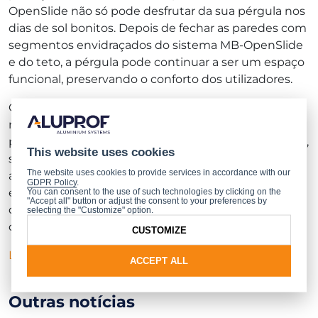
OpenSlide não só pode desfrutar da sua pérgula nos
dias de sol bonitos. Depois de fechar as paredes com
segmentos envidraçados do sistema MB-OpenSlide
e do teto, a pérgula pode continuar a ser um espaço
funcional, preservando o conforto dos utilizadores.
O sistema permite criar paredes estéticas e
modernas, compostas de folhas de correr, que
podem, em função da quantidade e da configuração,
This website uses cookies
ser movidas para um lado ou simetricamente para
The website uses cookies to provide services in accordance with our
ambos os lados. Uma grande vantagem do produto
GDPR Policy
.
é a geometria singular do carril que previne a saída
You can consent to the use of such technologies by clicking on the
"Accept all" button or adjust the consent to your preferences by
da folha, garantindo assim a utilização confortável e
selecting the "Customize" option.
desembaraçada do sistema.
CUSTOMIZE
Ler mais
ACCEPT ALL
Outras notícias