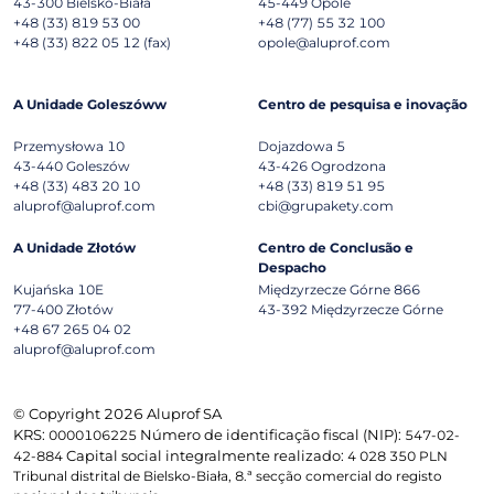
43-300
Bielsko-Biała
45-449
Opole
+48 (33) 819 53 00
+48 (77) 55 32 100
+48 (33) 822 05 12 (fax)
opole@aluprof.com
A Unidade Goleszóww
Centro de pesquisa e inovação
Przemysłowa 10
Dojazdowa 5
43-440
Goleszów
43-426
Ogrodzona
+48 (33) 483 20 10
+48 (33) 819 51 95
aluprof@aluprof.com
cbi@grupakety.com
A Unidade Złotów
Centro de Conclusão e
Despacho
Kujańska 10E
Międzyrzecze Górne 866
77-400
Złotów
43-392
Międzyrzecze Górne
+48 67 265 04 02
aluprof@aluprof.com
© Copyright 2026 Aluprof SA
KRS:
Número de identificação fiscal (NIP):
0000106225
547-02-
Capital social integralmente realizado:
42-884
4 028 350 PLN
Tribunal distrital de Bielsko-Biała, 8.ª secção comercial do registo