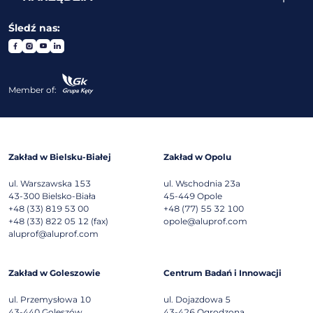
Śledź nas:
Member of:
Zakład w Bielsku-Białej
Zakład w Opolu
ul. Warszawska 153
ul. Wschodnia 23a
43-300
Bielsko-Biała
45-449
Opole
+48 (33) 819 53 00
+48 (77) 55 32 100
+48 (33) 822 05 12 (fax)
opole@aluprof.com
aluprof@aluprof.com
Zakład w Goleszowie
Centrum Badań i Innowacji
ul. Przemysłowa 10
ul. Dojazdowa 5
43-440
Goleszów
43-426
Ogrodzona