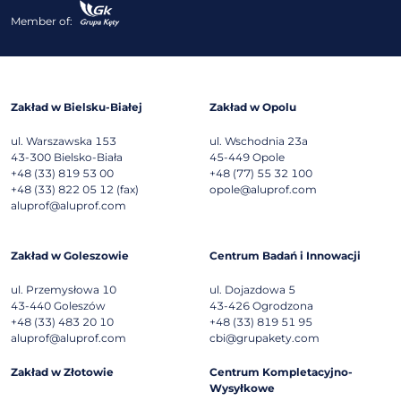
Member of:
Zakład w Bielsku-Białej
Zakład w Opolu
ul. Warszawska 153
ul. Wschodnia 23a
43-300
Bielsko-Biała
45-449
Opole
+48 (33) 819 53 00
+48 (77) 55 32 100
+48 (33) 822 05 12 (fax)
opole@aluprof.com
aluprof@aluprof.com
Zakład w Goleszowie
Centrum Badań i Innowacji
ul. Przemysłowa 10
ul. Dojazdowa 5
43-440
Goleszów
43-426
Ogrodzona
+48 (33) 483 20 10
+48 (33) 819 51 95
aluprof@aluprof.com
cbi@grupakety.com
Zakład w Złotowie
Centrum Kompletacyjno-
Wysyłkowe