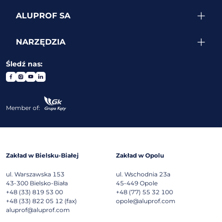
ALUPROF SA
NARZĘDZIA
Śledź nas:
Member of:
Zakład w Bielsku-Białej
Zakład w Opolu
ul. Warszawska 153
ul. Wschodnia 23a
43-300
Bielsko-Biała
45-449
Opole
+48 (33) 819 53 00
+48 (77) 55 32 100
+48 (33) 822 05 12 (fax)
opole@aluprof.com
aluprof@aluprof.com