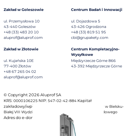
Zakład w Goleszowie
Centrum Badań i Innowacji
ul. Przemysłowa 10
ul. Dojazdowa 5
43-440
Goleszów
43-426
Ogrodzona
+48 (33) 483 20 10
+48 (33) 819 51 95
aluprof@aluprof.com
cbi@grupakety.com
Zakład w Złotowie
Centrum Kompletacyjno-
Wysyłkowe
ul. Kujańska 10E
Międzyrzecze Górne 866
77-400
Złotów
43-392
Międzyrzecze Górne
+48 67 265 04 02
aluprof@aluprof.com
© Copyright 2026 Aluprof SA
KRS:
NIP:
Kapitał
0000106225
547-02-42-884
zakładowy/wpłacony:
4 028 350 PLN,- Sąd Rejonowy w Bielsku-
Białej VIII Wydział Gospodarczy Krajowego Rejestru Sądowego
Adres do e-doręczeń:
AE:PL-96706-42023-SSEVB-21