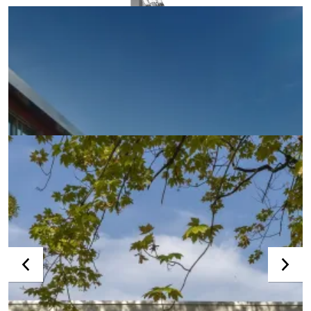
MB-78EI
Przegrody przeciwpożarowe z drzwiami w klasach EI15
do EI90